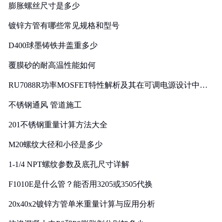
膨胀螺丝尺寸是多少
镀锌方管有哪些常见规格和型号
D400球墨铸铁井盖重多少
覆膜砂的耐高温性能如何
RU7088R功率MOSFET特性解析及其在可调电源设计中的
实践
不锈钢通风 管道施工
201不锈钢重量计算方法大全
M20螺纹大径和小径是多少
1-1/4 NPT螺纹参数及底孔尺寸详解
F1010E是什么管？能否用3205或3505代换
20x40x2镀锌方管单米重量计算与应用分析