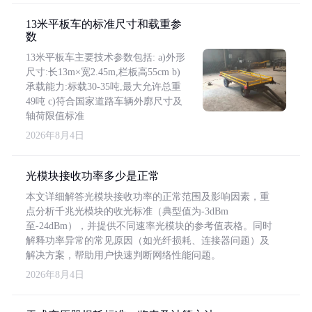
13米平板车的标准尺寸和载重参
数
13米平板车主要技术参数包括: a)外形
尺寸:长13m×宽2.45m,栏板高55cm b)
承载能力:标载30-35吨,最大允许总重
49吨 c)符合国家道路车辆外廓尺寸及
轴荷限值标准
2026年8月4日
光模块接收功率多少是正常
本文详细解答光模块接收功率的正常范围及影响因素，重
点分析千兆光模块的收光标准（典型值为-3dBm
至-24dBm），并提供不同速率光模块的参考值表格。同时
解释功率异常的常见原因（如光纤损耗、连接器问题）及
解决方案，帮助用户快速判断网络性能问题。
2026年8月4日