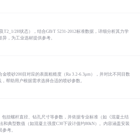
_1/2H状态），结合GB/T 5231-2012标准数据，详细分析其力学
差异，为工业选材提供参考。
砂200目对应的表面粗糙度（Ra 3.2-6.3μm），并对比不同目数
业实践，帮助用户根据需求选择合适的喷砂参数。
力，包括螺杆直径、钻孔尺寸等参数，并依据专业标准（如《混凝土结
方法和典型数值（如混凝土强度C30下设计值约80kN）。内容涵盖安装
员参考。