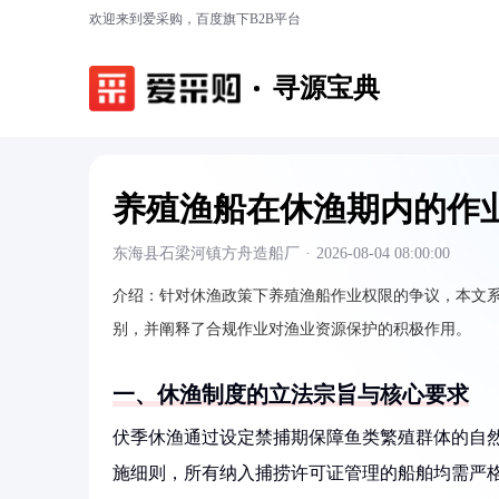
欢迎来到爱采购，百度旗下B2B平台
寻源宝典
养殖渔船在休渔期内的作
东海县石梁河镇方舟造船厂
·
2026-08-04 08:00:00
介绍：
针对休渔政策下养殖渔船作业权限的争议，本文
别，并阐释了合规作业对渔业资源保护的积极作用。
一、休渔制度的立法宗旨与核心要求
伏季休渔通过设定禁捕期保障鱼类繁殖群体的自
施细则，所有纳入捕捞许可证管理的船舶均需严