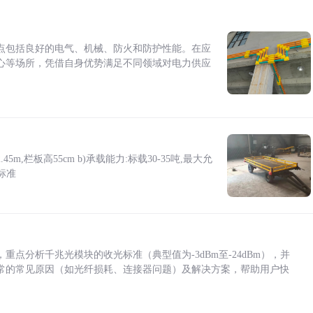
点包括良好的电气、机械、防火和防护性能。在应
心等场所，凭借自身优势满足不同领域对电力供应
5m,栏板高55cm b)承载能力:标载30-35吨,最大允
标准
点分析千兆光模块的收光标准（典型值为-3dBm至-24dBm），并
常的常见原因（如光纤损耗、连接器问题）及解决方案，帮助用户快