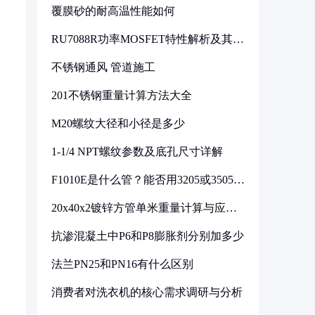
覆膜砂的耐高温性能如何
RU7088R功率MOSFET特性解析及其在
可调电源设计中的实践
不锈钢通风 管道施工
201不锈钢重量计算方法大全
M20螺纹大径和小径是多少
1-1/4 NPT螺纹参数及底孔尺寸详解
F1010E是什么管？能否用3205或3505代
换
20x40x2镀锌方管单米重量计算与应用
分析
抗渗混凝土中P6和P8膨胀剂分别加多少
法兰PN25和PN16有什么区别
消费者对洗衣机的核心需求调研与分析