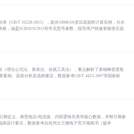
/T 10228-2015），提供1000kVA变压器损耗计算实例，分步
，涵盖SCB10/SCB13等常见型号参数，指导用户快速掌握变压器
法（理论公式法、查表法、在线工具法），重点解析了黄铜棒密度取
计算案例、误差分析及选材建议，数据参考GB/T 4423-2007等国家标
括各引脚定义、典型电压/电流值、内部逻辑关系等核心数据，并附引脚参
电路设计要点，数据参考自杭州士兰微电子官方规格书（版本