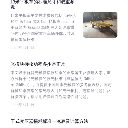
13米平板车的标准尺寸和载重参
数
13米平板车主要技术参数包括: a)外形
尺寸:长13m×宽2.45m,栏板高55cm b)
承载能力:标载30-35吨,最大允许总重
49吨 c)符合国家道路车辆外廓尺寸及
轴荷限值标准
2026年8月4日
光模块接收功率多少是正常
本文详细解答光模块接收功率的正常范围及影响因素，重
点分析千兆光模块的收光标准（典型值为-3dBm
至-24dBm），并提供不同速率光模块的参考值表格。同时
解释功率异常的常见原因（如光纤损耗、连接器问题）及
解决方案，帮助用户快速判断网络性能问题。
2026年8月4日
干式变压器损耗标准一览表及计算方法