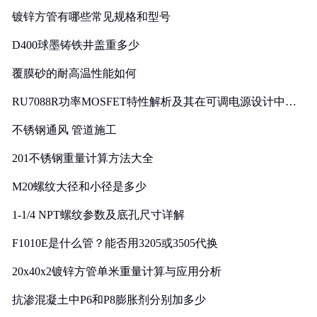
镀锌方管有哪些常见规格和型号
D400球墨铸铁井盖重多少
覆膜砂的耐高温性能如何
RU7088R功率MOSFET特性解析及其在可调电源设计中的
实践
不锈钢通风 管道施工
201不锈钢重量计算方法大全
M20螺纹大径和小径是多少
1-1/4 NPT螺纹参数及底孔尺寸详解
F1010E是什么管？能否用3205或3505代换
20x40x2镀锌方管单米重量计算与应用分析
抗渗混凝土中P6和P8膨胀剂分别加多少