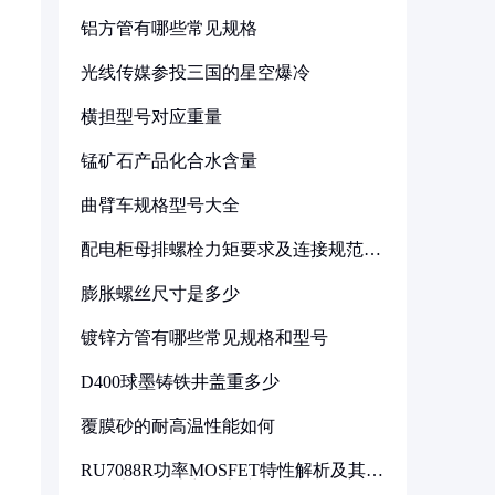
铝方管有哪些常见规格
光线传媒参投三国的星空爆冷
横担型号对应重量
锰矿石产品化合水含量
曲臂车规格型号大全
配电柜母排螺栓力矩要求及连接规范详
解
膨胀螺丝尺寸是多少
镀锌方管有哪些常见规格和型号
D400球墨铸铁井盖重多少
覆膜砂的耐高温性能如何
RU7088R功率MOSFET特性解析及其在
可调电源设计中的实践