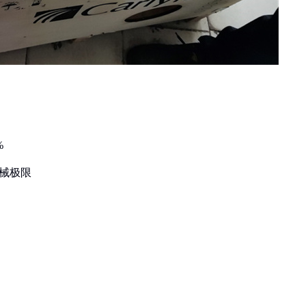
%
机械极限