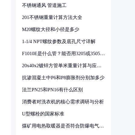
不锈钢通风 管道施工
201不锈钢重量计算方法大全
M20螺纹大径和小径是多少
1-1/4 NPT螺纹参数及底孔尺寸详解
F1010E是什么管？能否用3205或3505代
换
20x40x2镀锌方管单米重量计算与应用
分析
抗渗混凝土中P6和P8膨胀剂分别加多少
法兰PN25和PN16有什么区别
消费者对洗衣机的核心需求调研与分析
U型螺栓的国家标准
煤矿用电热取暖器是否符合防爆电气设
备标准