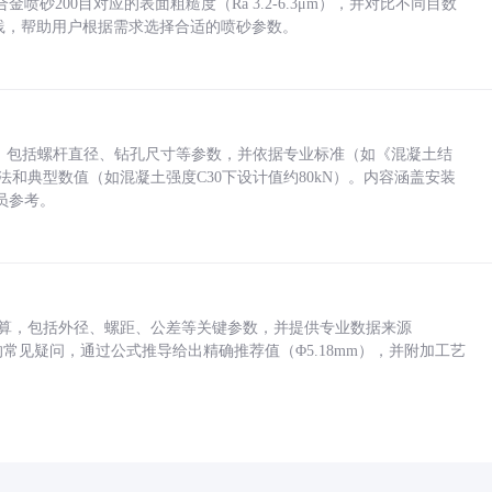
砂200目对应的表面粗糙度（Ra 3.2-6.3μm），并对比不同目数
业实践，帮助用户根据需求选择合适的喷砂参数。
力，包括螺杆直径、钻孔尺寸等参数，并依据专业标准（如《混凝土结
方法和典型数值（如混凝土强度C30下设计值约80kN）。内容涵盖安装
员参考。
底孔计算，包括外径、螺距、公差等关键参数，并提供专业数据来源
孔尺寸的常见疑问，通过公式推导给出精确推荐值（Φ5.18mm），并附加工艺