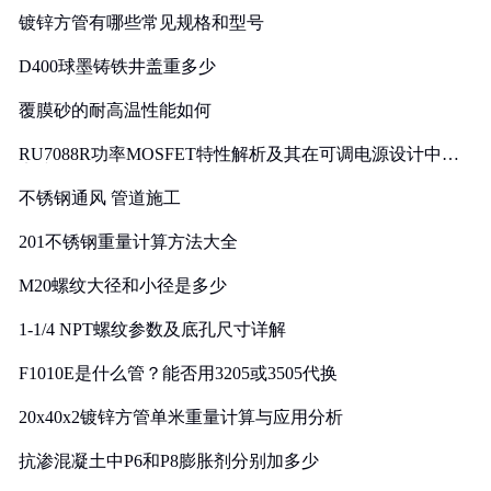
镀锌方管有哪些常见规格和型号
D400球墨铸铁井盖重多少
覆膜砂的耐高温性能如何
RU7088R功率MOSFET特性解析及其在可调电源设计中的
实践
不锈钢通风 管道施工
201不锈钢重量计算方法大全
M20螺纹大径和小径是多少
1-1/4 NPT螺纹参数及底孔尺寸详解
F1010E是什么管？能否用3205或3505代换
20x40x2镀锌方管单米重量计算与应用分析
抗渗混凝土中P6和P8膨胀剂分别加多少