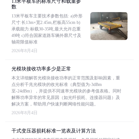
13米平板车的标准尺寸和载重参
数
13米平板车主要技术参数包括: a)外形
尺寸:长13m×宽2.45m,栏板高55cm b)
承载能力:标载30-35吨,最大允许总重
49吨 c)符合国家道路车辆外廓尺寸及
轴荷限值标准
2026年8月4日
光模块接收功率多少是正常
本文详细解答光模块接收功率的正常范围及影响因素，重
点分析千兆光模块的收光标准（典型值为-3dBm
至-24dBm），并提供不同速率光模块的参考值表格。同时
解释功率异常的常见原因（如光纤损耗、连接器问题）及
解决方案，帮助用户快速判断网络性能问题。
2026年8月4日
干式变压器损耗标准一览表及计算方法