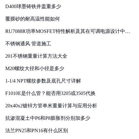
D400球墨铸铁井盖重多少
覆膜砂的耐高温性能如何
RU7088R功率MOSFET特性解析及其在可调电源设计中的
实践
不锈钢通风 管道施工
201不锈钢重量计算方法大全
M20螺纹大径和小径是多少
1-1/4 NPT螺纹参数及底孔尺寸详解
F1010E是什么管？能否用3205或3505代换
20x40x2镀锌方管单米重量计算与应用分析
抗渗混凝土中P6和P8膨胀剂分别加多少
法兰PN25和PN16有什么区别