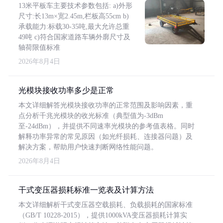
13米平板车主要技术参数包括: a)外形
尺寸:长13m×宽2.45m,栏板高55cm b)
承载能力:标载30-35吨,最大允许总重
49吨 c)符合国家道路车辆外廓尺寸及
轴荷限值标准
2026年8月4日
光模块接收功率多少是正常
本文详细解答光模块接收功率的正常范围及影响因素，重
点分析千兆光模块的收光标准（典型值为-3dBm
至-24dBm），并提供不同速率光模块的参考值表格。同时
解释功率异常的常见原因（如光纤损耗、连接器问题）及
解决方案，帮助用户快速判断网络性能问题。
2026年8月4日
干式变压器损耗标准一览表及计算方法
本文详细解析干式变压器空载损耗、负载损耗的国家标准
（GB/T 10228-2015），提供1000kVA变压器损耗计算实