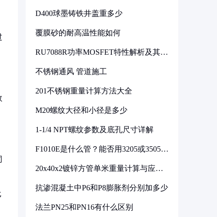
D400球墨铸铁井盖重多少
覆膜砂的耐高温性能如何
过
RU7088R功率MOSFET特性解析及其在
可调电源设计中的实践
不锈钢通风 管道施工
201不锈钢重量计算方法大全
效
M20螺纹大径和小径是多少
1-1/4 NPT螺纹参数及底孔尺寸详解
F1010E是什么管？能否用3205或3505代
换
同
20x40x2镀锌方管单米重量计算与应用
分析
抗渗混凝土中P6和P8膨胀剂分别加多少
比
法兰PN25和PN16有什么区别