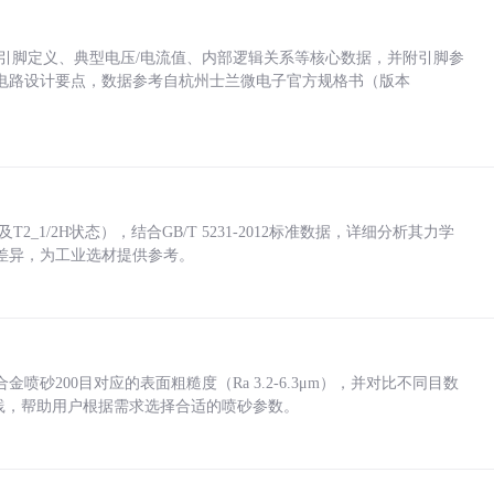
括各引脚定义、典型电压/电流值、内部逻辑关系等核心数据，并附引脚参
电路设计要点，数据参考自杭州士兰微电子官方规格书（版本
_1/2H状态），结合GB/T 5231-2012标准数据，详细分析其力学
差异，为工业选材提供参考。
砂200目对应的表面粗糙度（Ra 3.2-6.3μm），并对比不同目数
业实践，帮助用户根据需求选择合适的喷砂参数。