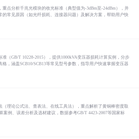
点分析千兆光模块的收光标准（典型值为-3dBm至-24dBm），并
常的常见原因（如光纤损耗、连接器问题）及解决方案，帮助用户快
/T 10228-2015），提供1000kVA变压器损耗计算实例，分步
，涵盖SCB10/SCB13等常见型号参数，指导用户快速掌握变压器
法（理论公式法、查表法、在线工具法），重点解析了黄铜棒密度取
计算案例、误差分析及选材建议，数据参考GB/T 4423-2007等国家标