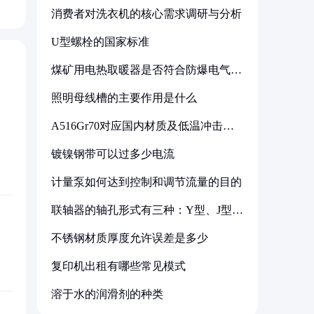
消费者对洗衣机的核心需求调研与分析
U型螺栓的国家标准
煤矿用电热取暖器是否符合防爆电气设
备标准
照明母线槽的主要作用是什么
A516Gr70对应国内材质及低温冲击要
求解析
镀镍钢带可以过多少电流
计量泵如何达到控制和调节流量的目的
联轴器的轴孔形式有三种：Y型、J型、
Z型
不锈钢材质厚度允许误差是多少
复印机出租有哪些常见模式
溶于水的润滑剂的种类