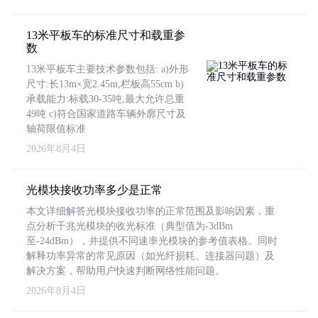
13米平板车的标准尺寸和载重参
数
13米平板车主要技术参数包括: a)外形
尺寸:长13m×宽2.45m,栏板高55cm b)
承载能力:标载30-35吨,最大允许总重
49吨 c)符合国家道路车辆外廓尺寸及
轴荷限值标准
2026年8月4日
光模块接收功率多少是正常
本文详细解答光模块接收功率的正常范围及影响因素，重
点分析千兆光模块的收光标准（典型值为-3dBm
至-24dBm），并提供不同速率光模块的参考值表格。同时
解释功率异常的常见原因（如光纤损耗、连接器问题）及
解决方案，帮助用户快速判断网络性能问题。
2026年8月4日