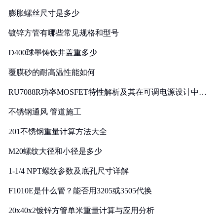
膨胀螺丝尺寸是多少
镀锌方管有哪些常见规格和型号
D400球墨铸铁井盖重多少
覆膜砂的耐高温性能如何
RU7088R功率MOSFET特性解析及其在可调电源设计中的
实践
不锈钢通风 管道施工
201不锈钢重量计算方法大全
M20螺纹大径和小径是多少
1-1/4 NPT螺纹参数及底孔尺寸详解
F1010E是什么管？能否用3205或3505代换
20x40x2镀锌方管单米重量计算与应用分析