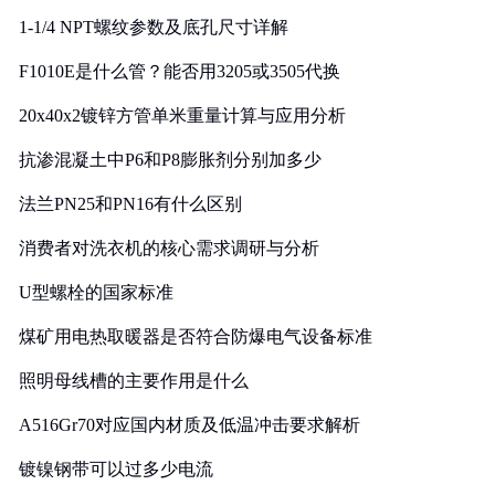
1-1/4 NPT螺纹参数及底孔尺寸详解
F1010E是什么管？能否用3205或3505代换
20x40x2镀锌方管单米重量计算与应用分析
抗渗混凝土中P6和P8膨胀剂分别加多少
法兰PN25和PN16有什么区别
消费者对洗衣机的核心需求调研与分析
U型螺栓的国家标准
煤矿用电热取暖器是否符合防爆电气设备标准
照明母线槽的主要作用是什么
A516Gr70对应国内材质及低温冲击要求解析
镀镍钢带可以过多少电流