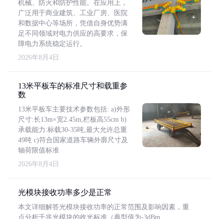
机械、防火和防护性能。在应用上，
广泛用于商业建筑、工业厂房、医院
和数据中心等场所，凭借自身优势满
足不同领域对电力供应的高要求，保
障电力系统稳定运行。
2026年8月4日
13米平板车的标准尺寸和载重参
数
13米平板车主要技术参数包括: a)外形
尺寸:长13m×宽2.45m,栏板高55cm b)
承载能力:标载30-35吨,最大允许总重
49吨 c)符合国家道路车辆外廓尺寸及
轴荷限值标准
2026年8月4日
光模块接收功率多少是正常
本文详细解答光模块接收功率的正常范围及影响因素，重
点分析千兆光模块的收光标准（典型值为-3dBm