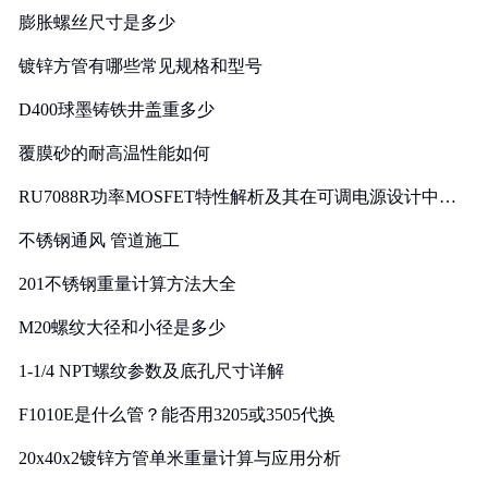
膨胀螺丝尺寸是多少
镀锌方管有哪些常见规格和型号
D400球墨铸铁井盖重多少
覆膜砂的耐高温性能如何
RU7088R功率MOSFET特性解析及其在可调电源设计中的
实践
不锈钢通风 管道施工
201不锈钢重量计算方法大全
M20螺纹大径和小径是多少
1-1/4 NPT螺纹参数及底孔尺寸详解
F1010E是什么管？能否用3205或3505代换
20x40x2镀锌方管单米重量计算与应用分析