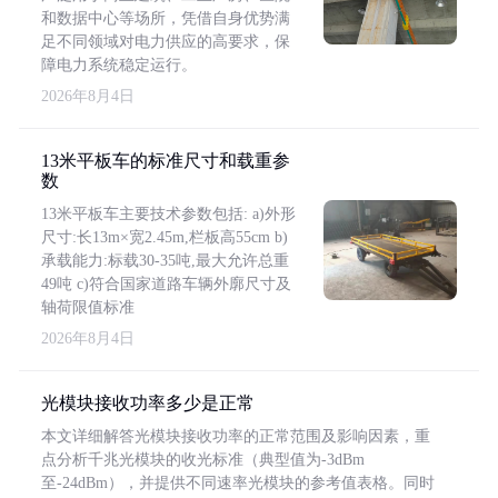
和数据中心等场所，凭借自身优势满
足不同领域对电力供应的高要求，保
障电力系统稳定运行。
2026年8月4日
13米平板车的标准尺寸和载重参
数
13米平板车主要技术参数包括: a)外形
尺寸:长13m×宽2.45m,栏板高55cm b)
承载能力:标载30-35吨,最大允许总重
49吨 c)符合国家道路车辆外廓尺寸及
轴荷限值标准
2026年8月4日
光模块接收功率多少是正常
本文详细解答光模块接收功率的正常范围及影响因素，重
点分析千兆光模块的收光标准（典型值为-3dBm
至-24dBm），并提供不同速率光模块的参考值表格。同时