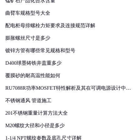
锰矿石产品化合水含量
曲臂车规格型号大全
配电柜母排螺栓力矩要求及连接规范详解
膨胀螺丝尺寸是多少
镀锌方管有哪些常见规格和型号
D400球墨铸铁井盖重多少
覆膜砂的耐高温性能如何
RU7088R功率MOSFET特性解析及其在可调电源设计中的
实践
不锈钢通风 管道施工
201不锈钢重量计算方法大全
M20螺纹大径和小径是多少
1-1/4 NPT螺纹参数及底孔尺寸详解