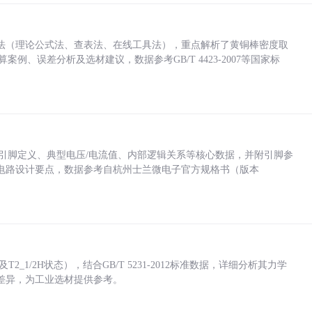
法（理论公式法、查表法、在线工具法），重点解析了黄铜棒密度取
计算案例、误差分析及选材建议，数据参考GB/T 4423-2007等国家标
括各引脚定义、典型电压/电流值、内部逻辑关系等核心数据，并附引脚参
电路设计要点，数据参考自杭州士兰微电子官方规格书（版本
_1/2H状态），结合GB/T 5231-2012标准数据，详细分析其力学
差异，为工业选材提供参考。