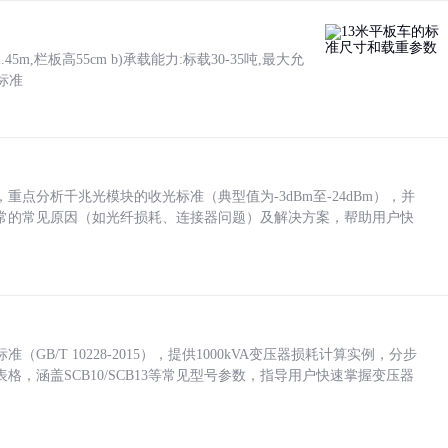
5m,栏板高55cm b)承载能力:标载30-35吨,最大允
标准
点分析千兆光模块的收光标准（典型值为-3dBm至-24dBm），并
常的常见原因（如光纤损耗、连接器问题）及解决方案，帮助用户快
/T 10228-2015），提供1000kVA变压器损耗计算实例，分步
，涵盖SCB10/SCB13等常见型号参数，指导用户快速掌握变压器