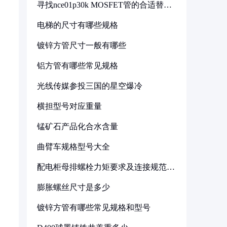
寻找nce01p30k MOSFET管的合适替代
型号
电梯的尺寸有哪些规格
镀锌方管尺寸一般有哪些
铝方管有哪些常见规格
光线传媒参投三国的星空爆冷
横担型号对应重量
锰矿石产品化合水含量
曲臂车规格型号大全
配电柜母排螺栓力矩要求及连接规范详
解
膨胀螺丝尺寸是多少
镀锌方管有哪些常见规格和型号