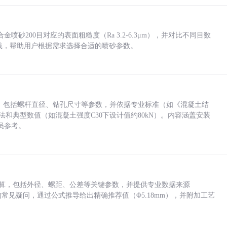
砂200目对应的表面粗糙度（Ra 3.2-6.3μm），并对比不同目数
业实践，帮助用户根据需求选择合适的喷砂参数。
力，包括螺杆直径、钻孔尺寸等参数，并依据专业标准（如《混凝土结
方法和典型数值（如混凝土强度C30下设计值约80kN）。内容涵盖安装
员参考。
底孔计算，包括外径、螺距、公差等关键参数，并提供专业数据来源
孔尺寸的常见疑问，通过公式推导给出精确推荐值（Φ5.18mm），并附加工艺