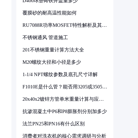
D400球墨铸铁井盖重多少
覆膜砂的耐高温性能如何
RU7088R功率MOSFET特性解析及其在
可调电源设计中的实践
不锈钢通风 管道施工
201不锈钢重量计算方法大全
M20螺纹大径和小径是多少
1-1/4 NPT螺纹参数及底孔尺寸详解
F1010E是什么管？能否用3205或3505代
换
20x40x2镀锌方管单米重量计算与应用
分析
抗渗混凝土中P6和P8膨胀剂分别加多少
法兰PN25和PN16有什么区别
消费者对洗衣机的核心需求调研与分析