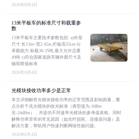
2026年8月4日
13米平板车的标准尺寸和载重参
数
13米平板车主要技术参数包括: a)外形
尺寸:长13m×宽2.45m,栏板高55cm b)
承载能力:标载30-35吨,最大允许总重
49吨 c)符合国家道路车辆外廓尺寸及
轴荷限值标准
2026年8月4日
光模块接收功率多少是正常
本文详细解答光模块接收功率的正常范围及影响因素，重
点分析千兆光模块的收光标准（典型值为-3dBm
至-24dBm），并提供不同速率光模块的参考值表格。同时
解释功率异常的常见原因（如光纤损耗、连接器问题）及
解决方案，帮助用户快速判断网络性能问题。
2026年8月4日