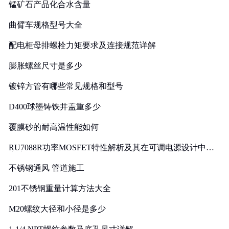
锰矿石产品化合水含量
曲臂车规格型号大全
配电柜母排螺栓力矩要求及连接规范详解
膨胀螺丝尺寸是多少
镀锌方管有哪些常见规格和型号
D400球墨铸铁井盖重多少
覆膜砂的耐高温性能如何
RU7088R功率MOSFET特性解析及其在可调电源设计中的
实践
不锈钢通风 管道施工
201不锈钢重量计算方法大全
M20螺纹大径和小径是多少