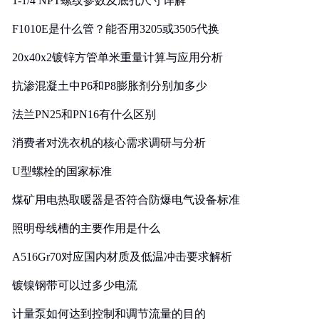
1-1/4 NPT螺纹参数及底孔尺寸详解
F1010E是什么管？能否用3205或3505代换
20x40x2镀锌方管单米重量计算与应用分析
抗渗混凝土中P6和P8膨胀剂分别加多少
法兰PN25和PN16有什么区别
消费者对洗衣机的核心需求调研与分析
U型螺栓的国家标准
煤矿用电热取暖器是否符合防爆电气设备标准
照明母线槽的主要作用是什么
A516Gr70对应国内材质及低温冲击要求解析
镀镍钢带可以过多少电流
计量泵如何达到控制和调节流量的目的