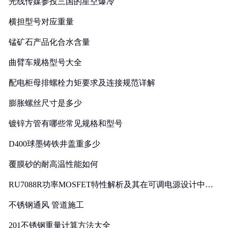
光线传媒参投三国的星空爆冷
横担型号对应重量
锰矿石产品化合水含量
曲臂车规格型号大全
配电柜母排螺栓力矩要求及连接规范详解
膨胀螺丝尺寸是多少
镀锌方管有哪些常见规格和型号
D400球墨铸铁井盖重多少
覆膜砂的耐高温性能如何
RU7088R功率MOSFET特性解析及其在可调电源设计中的
实践
不锈钢通风 管道施工
201不锈钢重量计算方法大全