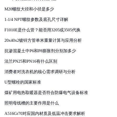
M20螺纹大径和小径是多少
1-1/4 NPT螺纹参数及底孔尺寸详解
F1010E是什么管？能否用3205或3505代换
20x40x2镀锌方管单米重量计算与应用分析
抗渗混凝土中P6和P8膨胀剂分别加多少
法兰PN25和PN16有什么区别
消费者对洗衣机的核心需求调研与分析
U型螺栓的国家标准
煤矿用电热取暖器是否符合防爆电气设备标准
照明母线槽的主要作用是什么
A516Gr70对应国内材质及低温冲击要求解析