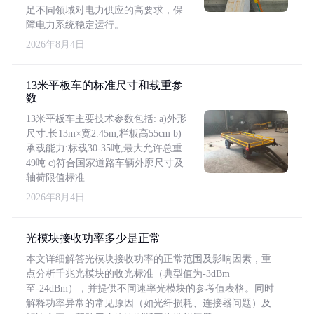
足不同领域对电力供应的高要求，保
障电力系统稳定运行。
2026年8月4日
13米平板车的标准尺寸和载重参
数
13米平板车主要技术参数包括: a)外形
尺寸:长13m×宽2.45m,栏板高55cm b)
承载能力:标载30-35吨,最大允许总重
49吨 c)符合国家道路车辆外廓尺寸及
轴荷限值标准
2026年8月4日
光模块接收功率多少是正常
本文详细解答光模块接收功率的正常范围及影响因素，重
点分析千兆光模块的收光标准（典型值为-3dBm
至-24dBm），并提供不同速率光模块的参考值表格。同时
解释功率异常的常见原因（如光纤损耗、连接器问题）及