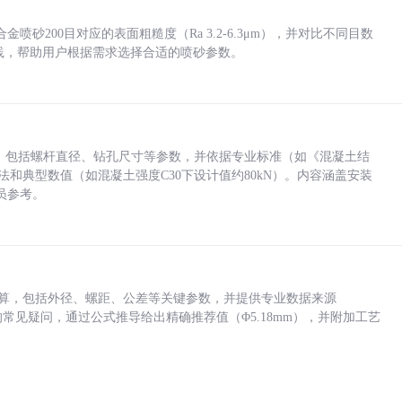
砂200目对应的表面粗糙度（Ra 3.2-6.3μm），并对比不同目数
业实践，帮助用户根据需求选择合适的喷砂参数。
力，包括螺杆直径、钻孔尺寸等参数，并依据专业标准（如《混凝土结
方法和典型数值（如混凝土强度C30下设计值约80kN）。内容涵盖安装
员参考。
底孔计算，包括外径、螺距、公差等关键参数，并提供专业数据来源
孔尺寸的常见疑问，通过公式推导给出精确推荐值（Φ5.18mm），并附加工艺