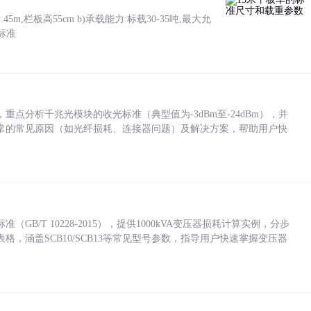
5m,栏板高55cm b)承载能力:标载30-35吨,最大允
标准
点分析千兆光模块的收光标准（典型值为-3dBm至-24dBm），并
常的常见原因（如光纤损耗、连接器问题）及解决方案，帮助用户快
/T 10228-2015），提供1000kVA变压器损耗计算实例，分步
，涵盖SCB10/SCB13等常见型号参数，指导用户快速掌握变压器