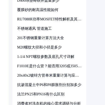
D400球墨铸铁井盖重多少
覆膜砂的耐高温性能如何
RU7088R功率MOSFET特性解析及其在
可调电源设计中的实践
不锈钢通风 管道施工
201不锈钢重量计算方法大全
M20螺纹大径和小径是多少
1-1/4 NPT螺纹参数及底孔尺寸详解
F1010E是什么管？能否用3205或3505代
换
20x40x2镀锌方管单米重量计算与应用
分析
抗渗混凝土中P6和P8膨胀剂分别加多少
法兰PN25和PN16有什么区别
消费者对洗衣机的核心需求调研与分析