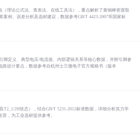
法（理论公式法、查表法、在线工具法），重点解析了黄铜棒密度取
计算案例、误差分析及选材建议，数据参考GB/T 4423-2007等国家标
括各引脚定义、典型电压/电流值、内部逻辑关系等核心数据，并附引脚参
电路设计要点，数据参考自杭州士兰微电子官方规格书（版本
_1/2H状态），结合GB/T 5231-2012标准数据，详细分析其力学
差异，为工业选材提供参考。