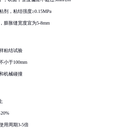
剂，粘结强度≥0.15MPa
，膨胀缝宽度宜为5-8mm
小样粘结试验
小于100mm
刷和机械碰撞
上
20%
使用周期3-5倍