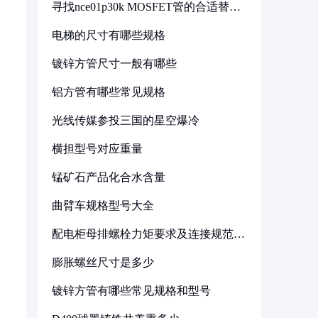
寻找nce01p30k MOSFET管的合适替代
型号
电梯的尺寸有哪些规格
镀锌方管尺寸一般有哪些
铝方管有哪些常见规格
光线传媒参投三国的星空爆冷
横担型号对应重量
锰矿石产品化合水含量
曲臂车规格型号大全
配电柜母排螺栓力矩要求及连接规范详
解
膨胀螺丝尺寸是多少
镀锌方管有哪些常见规格和型号