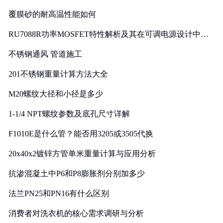
覆膜砂的耐高温性能如何
RU7088R功率MOSFET特性解析及其在可调电源设计中的
实践
不锈钢通风 管道施工
201不锈钢重量计算方法大全
M20螺纹大径和小径是多少
1-1/4 NPT螺纹参数及底孔尺寸详解
F1010E是什么管？能否用3205或3505代换
20x40x2镀锌方管单米重量计算与应用分析
抗渗混凝土中P6和P8膨胀剂分别加多少
法兰PN25和PN16有什么区别
消费者对洗衣机的核心需求调研与分析