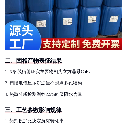
二、固相产物表征结果
1. X射线衍射证实主要物相为立方晶系CaF₂
2. 扫描电镜显示沉淀呈不规则多孔结构
3. 热重分析检测到约2.5%的吸附水含量
三、工艺参数影响规律
1. 药剂投加比决定沉淀转化率