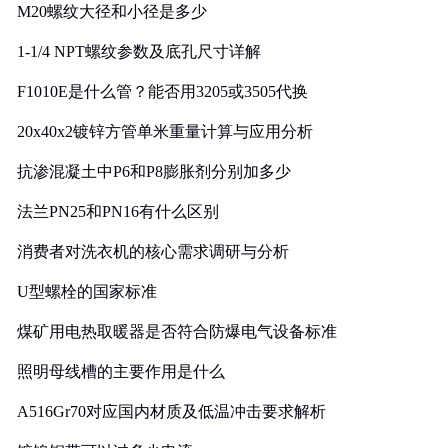
M20螺纹大径和小径是多少
1-1/4 NPT螺纹参数及底孔尺寸详解
F1010E是什么管？能否用3205或3505代换
20x40x2镀锌方管单米重量计算与应用分析
抗渗混凝土中P6和P8膨胀剂分别加多少
法兰PN25和PN16有什么区别
消费者对洗衣机的核心需求调研与分析
U型螺栓的国家标准
煤矿用电热取暖器是否符合防爆电气设备标准
照明母线槽的主要作用是什么
A516Gr70对应国内材质及低温冲击要求解析