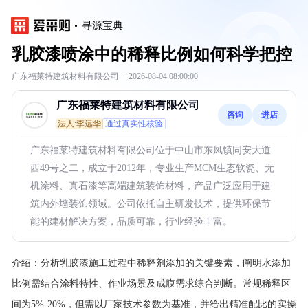
寻源宝典
乳胶漆喷涂中的稀释比例如何科学把控
广东福莱特建筑材料有限公司
·
2026-08-04 08:00:00
广东福莱特建筑材料有限公司
咨询
进店
法人:李远华
通过真实性核验
广东福莱特建筑材料有限公司位于中山市东凤镇同安大道
西49号之二，成立于2012年，专业生产MCM生态软瓷、无
机涂料、真石漆等高端建筑装饰材料，产品广泛应用于建
筑内外墙装饰领域。公司依托自主研发技术，提供环保节
能的建材解决方案，品质可靠，行业经验丰富。
介绍：
分析乳胶漆施工过程中稀释剂添加的关键要素，阐明水添加
比例需结合涂料特性、作业场景及成膜需求综合判断。常规稀释区
间为5%-20%，但需以厂家技术参数为基准，并给出精准配比的实操