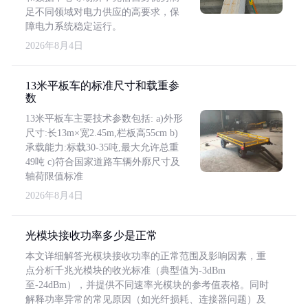
足不同领域对电力供应的高要求，保
障电力系统稳定运行。
2026年8月4日
13米平板车的标准尺寸和载重参
数
13米平板车主要技术参数包括: a)外形
尺寸:长13m×宽2.45m,栏板高55cm b)
承载能力:标载30-35吨,最大允许总重
49吨 c)符合国家道路车辆外廓尺寸及
轴荷限值标准
2026年8月4日
光模块接收功率多少是正常
本文详细解答光模块接收功率的正常范围及影响因素，重
点分析千兆光模块的收光标准（典型值为-3dBm
至-24dBm），并提供不同速率光模块的参考值表格。同时
解释功率异常的常见原因（如光纤损耗、连接器问题）及