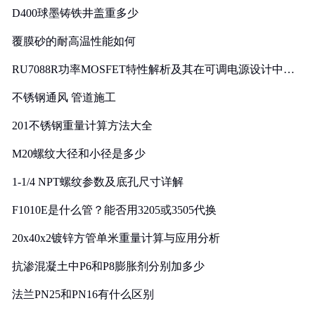
D400球墨铸铁井盖重多少
覆膜砂的耐高温性能如何
RU7088R功率MOSFET特性解析及其在可调电源设计中的
实践
不锈钢通风 管道施工
201不锈钢重量计算方法大全
M20螺纹大径和小径是多少
1-1/4 NPT螺纹参数及底孔尺寸详解
F1010E是什么管？能否用3205或3505代换
20x40x2镀锌方管单米重量计算与应用分析
抗渗混凝土中P6和P8膨胀剂分别加多少
法兰PN25和PN16有什么区别