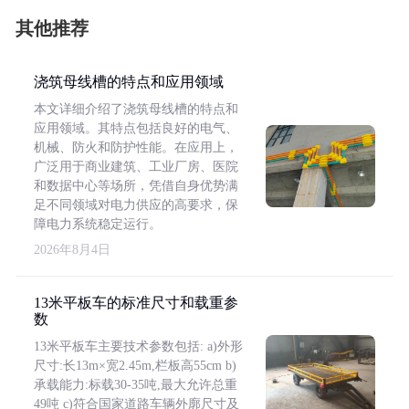
其他推荐
浇筑母线槽的特点和应用领域
本文详细介绍了浇筑母线槽的特点和
应用领域。其特点包括良好的电气、
机械、防火和防护性能。在应用上，
广泛用于商业建筑、工业厂房、医院
和数据中心等场所，凭借自身优势满
足不同领域对电力供应的高要求，保
障电力系统稳定运行。
2026年8月4日
13米平板车的标准尺寸和载重参
数
13米平板车主要技术参数包括: a)外形
尺寸:长13m×宽2.45m,栏板高55cm b)
承载能力:标载30-35吨,最大允许总重
49吨 c)符合国家道路车辆外廓尺寸及