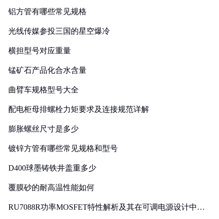
铝方管有哪些常见规格
光线传媒参投三国的星空爆冷
横担型号对应重量
锰矿石产品化合水含量
曲臂车规格型号大全
配电柜母排螺栓力矩要求及连接规范详解
膨胀螺丝尺寸是多少
镀锌方管有哪些常见规格和型号
D400球墨铸铁井盖重多少
覆膜砂的耐高温性能如何
RU7088R功率MOSFET特性解析及其在可调电源设计中的
实践