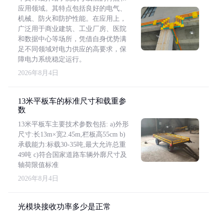
应用领域。其特点包括良好的电气、
机械、防火和防护性能。在应用上，
广泛用于商业建筑、工业厂房、医院
和数据中心等场所，凭借自身优势满
足不同领域对电力供应的高要求，保
障电力系统稳定运行。
2026年8月4日
13米平板车的标准尺寸和载重参
数
13米平板车主要技术参数包括: a)外形
尺寸:长13m×宽2.45m,栏板高55cm b)
承载能力:标载30-35吨,最大允许总重
49吨 c)符合国家道路车辆外廓尺寸及
轴荷限值标准
2026年8月4日
光模块接收功率多少是正常