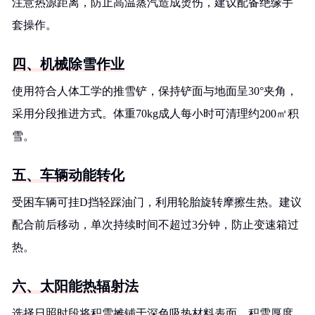
注意热源距离，防止高温蒸汽造成烫伤，建议配备绝缘手
套操作。
四、机械除雪作业
使用符合人体工学的推雪铲，保持铲面与地面呈30°夹角，
采用分段推进方式。体重70kg成人每小时可清理约200㎡积
雪。
五、车辆动能转化
受困车辆可挂D挡轻踩油门，利用轮胎旋转摩擦生热。建议
配合前后移动，单次持续时间不超过3分钟，防止变速箱过
热。
六、太阳能热辐射法
选择日照时段将积雪摊铺于深色吸热材料表面，积雪厚度