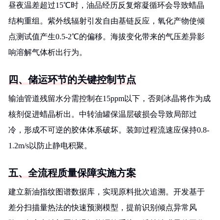
昼夜温差超过15℃时，油品经历反复熔凝循环会导致蜡晶
结构重组。紫外线辐射引发自由基链反应，氧化产物使倾
点测试值产生0.5-2℃的偏移。海拔变化带来的气压差异影
响溶解气体析出行为。
四、储运环节的关键控制节点
输油管道残留水分需控制在15ppm以下，否则冰晶将作为成
核剂促进蜡晶析出。中转油罐保温层破损会导致局部过
冷，形成不可逆的胶体体系破坏。装卸过程流速应保持0.8-
1.2m/s以防止静电积聚。
五、全流程质量保障实施方案
建立新油指纹图谱数据库，实现原料批次追溯。开发基于
差分扫描量热法的快速预测模型，提前识别倾点异常风