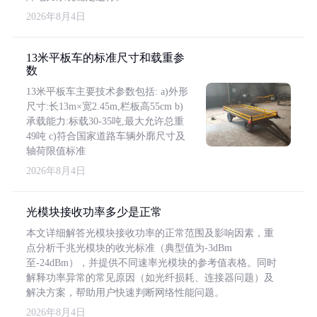
2026年8月4日
13米平板车的标准尺寸和载重参
数
13米平板车主要技术参数包括: a)外形
尺寸:长13m×宽2.45m,栏板高55cm b)
承载能力:标载30-35吨,最大允许总重
49吨 c)符合国家道路车辆外廓尺寸及
轴荷限值标准
2026年8月4日
光模块接收功率多少是正常
本文详细解答光模块接收功率的正常范围及影响因素，重
点分析千兆光模块的收光标准（典型值为-3dBm
至-24dBm），并提供不同速率光模块的参考值表格。同时
解释功率异常的常见原因（如光纤损耗、连接器问题）及
解决方案，帮助用户快速判断网络性能问题。
2026年8月4日