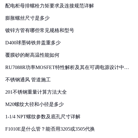
配电柜母排螺栓力矩要求及连接规范详解
膨胀螺丝尺寸是多少
镀锌方管有哪些常见规格和型号
D400球墨铸铁井盖重多少
覆膜砂的耐高温性能如何
RU7088R功率MOSFET特性解析及其在可调电源设计中的
实践
不锈钢通风 管道施工
201不锈钢重量计算方法大全
M20螺纹大径和小径是多少
1-1/4 NPT螺纹参数及底孔尺寸详解
F1010E是什么管？能否用3205或3505代换