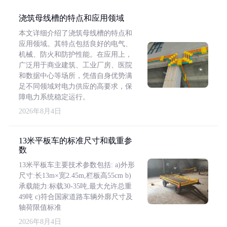
浇筑母线槽的特点和应用领域
本文详细介绍了浇筑母线槽的特点和
应用领域。其特点包括良好的电气、
机械、防火和防护性能。在应用上，
广泛用于商业建筑、工业厂房、医院
和数据中心等场所，凭借自身优势满
足不同领域对电力供应的高要求，保
障电力系统稳定运行。
2026年8月4日
13米平板车的标准尺寸和载重参
数
13米平板车主要技术参数包括: a)外形
尺寸:长13m×宽2.45m,栏板高55cm b)
承载能力:标载30-35吨,最大允许总重
49吨 c)符合国家道路车辆外廓尺寸及
轴荷限值标准
2026年8月4日