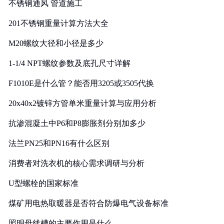
不锈钢通风 管道施工
201不锈钢重量计算方法大全
M20螺纹大径和小径是多少
1-1/4 NPT螺纹参数及底孔尺寸详解
F1010E是什么管？能否用3205或3505代换
20x40x2镀锌方管单米重量计算与应用分析
抗渗混凝土中P6和P8膨胀剂分别加多少
法兰PN25和PN16有什么区别
消费者对洗衣机的核心需求调研与分析
U型螺栓的国家标准
煤矿用电热取暖器是否符合防爆电气设备标准
照明母线槽的主要作用是什么