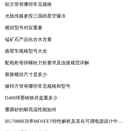
铝方管有哪些常见规格
光线传媒参投三国的星空爆冷
横担型号对应重量
锰矿石产品化合水含量
曲臂车规格型号大全
配电柜母排螺栓力矩要求及连接规范详解
膨胀螺丝尺寸是多少
镀锌方管有哪些常见规格和型号
D400球墨铸铁井盖重多少
覆膜砂的耐高温性能如何
RU7088R功率MOSFET特性解析及其在可调电源设计中的
实践