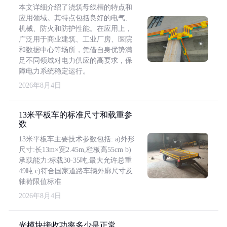
本文详细介绍了浇筑母线槽的特点和
应用领域。其特点包括良好的电气、
机械、防火和防护性能。在应用上，
广泛用于商业建筑、工业厂房、医院
和数据中心等场所，凭借自身优势满
足不同领域对电力供应的高要求，保
障电力系统稳定运行。
2026年8月4日
13米平板车的标准尺寸和载重参
数
13米平板车主要技术参数包括: a)外形
尺寸:长13m×宽2.45m,栏板高55cm b)
承载能力:标载30-35吨,最大允许总重
49吨 c)符合国家道路车辆外廓尺寸及
轴荷限值标准
2026年8月4日
光模块接收功率多少是正常