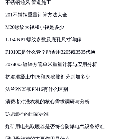
不锈钢通风 管道施工
201不锈钢重量计算方法大全
M20螺纹大径和小径是多少
1-1/4 NPT螺纹参数及底孔尺寸详解
F1010E是什么管？能否用3205或3505代换
20x40x2镀锌方管单米重量计算与应用分析
抗渗混凝土中P6和P8膨胀剂分别加多少
法兰PN25和PN16有什么区别
消费者对洗衣机的核心需求调研与分析
U型螺栓的国家标准
煤矿用电热取暖器是否符合防爆电气设备标准
照明母线槽的主要作用是什么