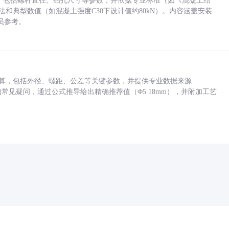
力，包括螺杆直径、钻孔尺寸等参数，并依据专业标准（如《混凝土结
方法和典型数值（如混凝土强度C30下设计值约80kN）。内容涵盖安装
员参考。
底孔计算，包括外径、螺距、公差等关键参数，并提供专业数据来源
孔尺寸的常见疑问，通过公式推导给出精确推荐值（Φ5.18mm），并附加工艺