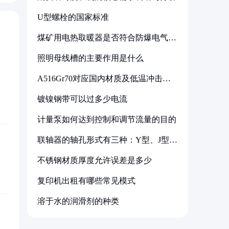
U型螺栓的国家标准
煤矿用电热取暖器是否符合防爆电气设
备标准
照明母线槽的主要作用是什么
A516Gr70对应国内材质及低温冲击要
求解析
镀镍钢带可以过多少电流
计量泵如何达到控制和调节流量的目的
联轴器的轴孔形式有三种：Y型、J型、
Z型
不锈钢材质厚度允许误差是多少
复印机出租有哪些常见模式
溶于水的润滑剂的种类