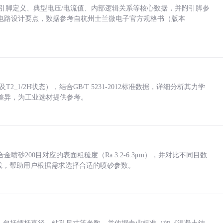
括各引脚定义、典型电压/电流值、内部逻辑关系等核心数据，并附引脚参
电路设计要点，数据参考自杭州士兰微电子官方规格书（版本
_1/2H状态），结合GB/T 5231-2012标准数据，详细分析其力学
差异，为工业选材提供参考。
砂200目对应的表面粗糙度（Ra 3.2-6.3μm），并对比不同目数
业实践，帮助用户根据需求选择合适的喷砂参数。