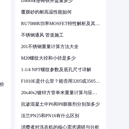
D400球墨铸铁井盖重多少
覆膜砂的耐高温性能如何
RU7088R功率MOSFET特性解析及其在
可调电源设计中的实践
不锈钢通风 管道施工
201不锈钢重量计算方法大全
M20螺纹大径和小径是多少
1-1/4 NPT螺纹参数及底孔尺寸详解
F1010E是什么管？能否用3205或3505代
用价
换
20x40x2镀锌方管单米重量计算与应用
分析
抗渗混凝土中P6和P8膨胀剂分别加多少
法兰PN25和PN16有什么区别
消费者对洗衣机的核心需求调研与分析