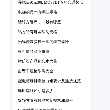
寻找nce01p30k MOSFET管的合适替代
型号
电梯的尺寸有哪些规格
镀锌方管尺寸一般有哪些
铝方管有哪些常见规格
光线传媒参投三国的星空爆冷
横担型号对应重量
锰矿石产品化合水含量
曲臂车规格型号大全
配电柜母排螺栓力矩要求及连接规范详
解
膨胀螺丝尺寸是多少
镀锌方管有哪些常见规格和型号