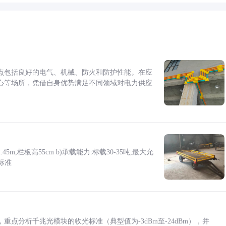
点包括良好的电气、机械、防火和防护性能。在应
心等场所，凭借自身优势满足不同领域对电力供应
5m,栏板高55cm b)承载能力:标载30-35吨,最大允
标准
点分析千兆光模块的收光标准（典型值为-3dBm至-24dBm），并