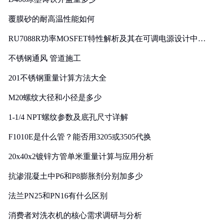
覆膜砂的耐高温性能如何
RU7088R功率MOSFET特性解析及其在可调电源设计中的
实践
不锈钢通风 管道施工
201不锈钢重量计算方法大全
M20螺纹大径和小径是多少
1-1/4 NPT螺纹参数及底孔尺寸详解
F1010E是什么管？能否用3205或3505代换
20x40x2镀锌方管单米重量计算与应用分析
抗渗混凝土中P6和P8膨胀剂分别加多少
法兰PN25和PN16有什么区别
消费者对洗衣机的核心需求调研与分析