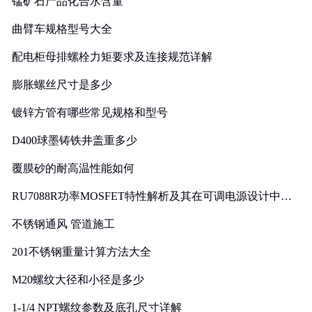
锰矿石产品化合水含量
曲臂车规格型号大全
配电柜母排螺栓力矩要求及连接规范详解
膨胀螺丝尺寸是多少
镀锌方管有哪些常见规格和型号
D400球墨铸铁井盖重多少
覆膜砂的耐高温性能如何
RU7088R功率MOSFET特性解析及其在可调电源设计中的
实践
不锈钢通风 管道施工
201不锈钢重量计算方法大全
M20螺纹大径和小径是多少
1-1/4 NPT螺纹参数及底孔尺寸详解