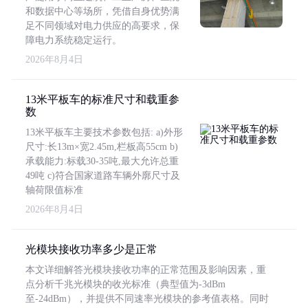
和数据中心等场所，凭借自身优势满
足不同领域对电力供应的高要求，保
障电力系统稳定运行。
2026年8月4日
13米平板车的标准尺寸和载重参
数
13米平板车主要技术参数包括: a)外形
尺寸:长13m×宽2.45m,栏板高55cm b)
承载能力:标载30-35吨,最大允许总重
49吨 c)符合国家道路车辆外廓尺寸及
轴荷限值标准
2026年8月4日
光模块接收功率多少是正常
本文详细解答光模块接收功率的正常范围及影响因素，重
点分析千兆光模块的收光标准（典型值为-3dBm
至-24dBm），并提供不同速率光模块的参考值表格。同时