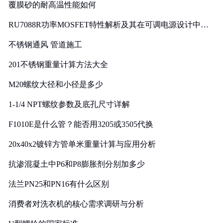
覆膜砂的耐高温性能如何
RU7088R功率MOSFET特性解析及其在可调电源设计中的
实践
不锈钢通风 管道施工
201不锈钢重量计算方法大全
M20螺纹大径和小径是多少
1-1/4 NPT螺纹参数及底孔尺寸详解
F1010E是什么管？能否用3205或3505代换
20x40x2镀锌方管单米重量计算与应用分析
抗渗混凝土中P6和P8膨胀剂分别加多少
法兰PN25和PN16有什么区别
消费者对洗衣机的核心需求调研与分析