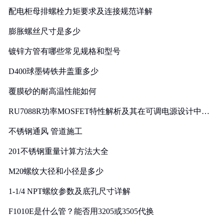
配电柜母排螺栓力矩要求及连接规范详解
膨胀螺丝尺寸是多少
镀锌方管有哪些常见规格和型号
D400球墨铸铁井盖重多少
覆膜砂的耐高温性能如何
RU7088R功率MOSFET特性解析及其在可调电源设计中的
实践
不锈钢通风 管道施工
201不锈钢重量计算方法大全
M20螺纹大径和小径是多少
1-1/4 NPT螺纹参数及底孔尺寸详解
F1010E是什么管？能否用3205或3505代换