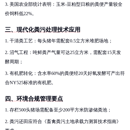
3. 美国农业部统计表明：玉米-豆粕型日粮的粪便产量较全
价饲料低22%。
三、现代化粪污处理技术应用
1. 干清粪工艺：每头猪年需配套0.5立方米堆肥场地；
2. 沼气工程：吨鲜粪产气量可达25立方米，需配套15天发
酵周期；
3. 有机肥转化：含水率60%的粪便经20天好氧发酵可产出符
合NY525标准的有机肥。
四、环境合规管理要点
1. 存栏500头猪场需配备至少200平方米防渗储粪池；
2. 粪污还田应符合《畜禽粪污土地承载力测算技术指南》