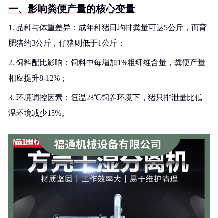
一、影响粪便产量的核心变量
1. 品种与体重差异：成年种猪日均排粪量可达5公斤，而育
肥猪约3公斤，仔猪则低于1公斤；
2. 饲料配比影响：饲料中每增加1%粗纤维含量，粪便产量
相应提升8-12%；
3. 环境调控因素：恒温28℃饲养环境下，猪只排泄量比低
温环境减少15%。