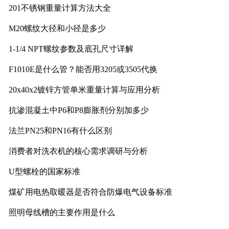
201不锈钢重量计算方法大全
M20螺纹大径和小径是多少
1-1/4 NPT螺纹参数及底孔尺寸详解
F1010E是什么管？能否用3205或3505代换
20x40x2镀锌方管单米重量计算与应用分析
抗渗混凝土中P6和P8膨胀剂分别加多少
法兰PN25和PN16有什么区别
消费者对洗衣机的核心需求调研与分析
U型螺栓的国家标准
煤矿用电热取暖器是否符合防爆电气设备标准
照明母线槽的主要作用是什么