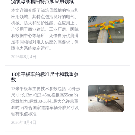
浇筑母线槽的特点和应用领域
本文详细介绍了浇筑母线槽的特点和
应用领域。其特点包括良好的电气、
机械、防火和防护性能。在应用上，
广泛用于商业建筑、工业厂房、医院
和数据中心等场所，凭借自身优势满
足不同领域对电力供应的高要求，保
障电力系统稳定运行。
2026年8月4日
13米平板车的标准尺寸和载重参
数
13米平板车主要技术参数包括: a)外形
尺寸:长13m×宽2.45m,栏板高55cm b)
承载能力:标载30-35吨,最大允许总重
49吨 c)符合国家道路车辆外廓尺寸及
轴荷限值标准
2026年8月4日