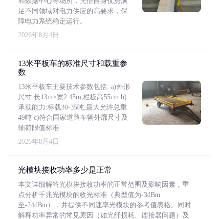
和数据中心等场所，凭借自身优势满
足不同领域对电力供应的高要求，保
障电力系统稳定运行。
2026年8月4日
13米平板车的标准尺寸和载重参
数
13米平板车主要技术参数包括: a)外形
尺寸:长13m×宽2.45m,栏板高55cm b)
承载能力:标载30-35吨,最大允许总重
49吨 c)符合国家道路车辆外廓尺寸及
轴荷限值标准
2026年8月4日
光模块接收功率多少是正常
本文详细解答光模块接收功率的正常范围及影响因素，重
点分析千兆光模块的收光标准（典型值为-3dBm
至-24dBm），并提供不同速率光模块的参考值表格。同时
解释功率异常的常见原因（如光纤损耗、连接器问题）及