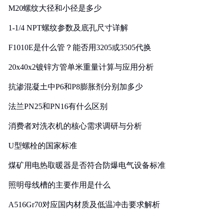
M20螺纹大径和小径是多少
1-1/4 NPT螺纹参数及底孔尺寸详解
F1010E是什么管？能否用3205或3505代换
20x40x2镀锌方管单米重量计算与应用分析
抗渗混凝土中P6和P8膨胀剂分别加多少
法兰PN25和PN16有什么区别
消费者对洗衣机的核心需求调研与分析
U型螺栓的国家标准
煤矿用电热取暖器是否符合防爆电气设备标准
照明母线槽的主要作用是什么
A516Gr70对应国内材质及低温冲击要求解析