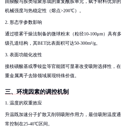
由羧酸与胺类缩聚形成的重复酰胺单元，赋予材料优异的
机械强度与热稳定性（熔点>200℃）。
2. 形态学参数影响
通过喷雾干燥法制备的微球粉末（粒径10-100μm）具有多
级孔道结构，其BET比表面积可达50-300m²/g。
3. 表面功能化改性
接枝磺酸基或季铵盐等官能团可显著改变吸附选择性，在
重金属离子去除领域展现特殊价值。
三、环境因素的调控机制
1. 温度的双重效应
升温既加速分子扩散又削弱吸附作用力，最佳吸附温度通
常控制在25-40℃区间。