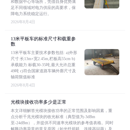
和数据中心等场所，凭借自身优势满
足不同领域对电力供应的高要求，保
障电力系统稳定运行。
2026年8月4日
13米平板车的标准尺寸和载重参
数
13米平板车主要技术参数包括: a)外形
尺寸:长13m×宽2.45m,栏板高55cm b)
承载能力:标载30-35吨,最大允许总重
49吨 c)符合国家道路车辆外廓尺寸及
轴荷限值标准
2026年8月4日
光模块接收功率多少是正常
本文详细解答光模块接收功率的正常范围及影响因素，重
点分析千兆光模块的收光标准（典型值为-3dBm
至-24dBm），并提供不同速率光模块的参考值表格。同时
解释功率异常的常见原因（如光纤损耗、连接器问题）及