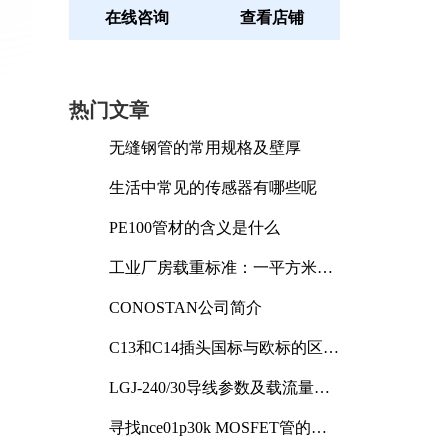
在线咨询
查看店铺
热门文章
无缝钢管的常用规格及壁厚
生活中常见的传感器有哪些呢
PE100管材的含义是什么
工业厂房载重标准：一平方米能
承受多少公斤
CONOSTAN公司简介
C13和C14插头国标与欧标的区别
及其标准解析
LGJ-240/30导线参数及载流量解
析
寻找nce01p30k MOSFET管的合
适替代型号