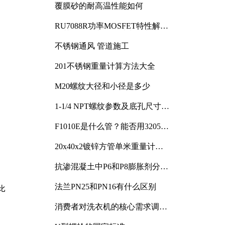
覆膜砂的耐高温性能如何
RU7088R功率MOSFET特性解析
及其在可调电源设计中的实践
不锈钢通风 管道施工
201不锈钢重量计算方法大全
M20螺纹大径和小径是多少
1-1/4 NPT螺纹参数及底孔尺寸详
解
F1010E是什么管？能否用3205或
3505代换
20x40x2镀锌方管单米重量计算
与应用分析
抗渗混凝土中P6和P8膨胀剂分别
加多少
法兰PN25和PN16有什么区别
比
消费者对洗衣机的核心需求调研
与分析