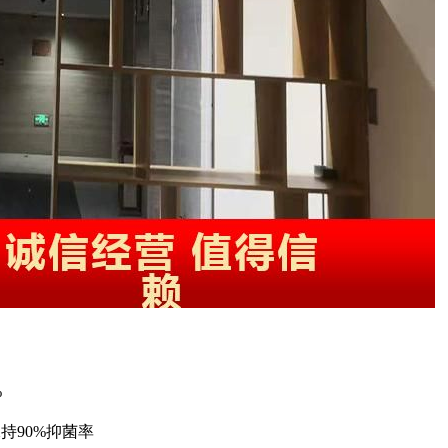
%
持90%抑菌率