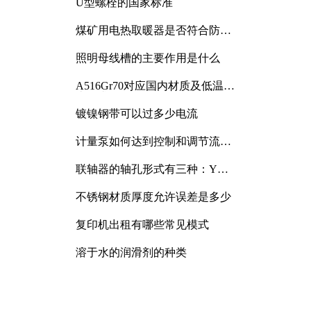
U型螺栓的国家标准
煤矿用电热取暖器是否符合防爆
电气设备标准
照明母线槽的主要作用是什么
A516Gr70对应国内材质及低温冲
击要求解析
镀镍钢带可以过多少电流
计量泵如何达到控制和调节流量
的目的
联轴器的轴孔形式有三种：Y
型、J型、Z型
不锈钢材质厚度允许误差是多少
复印机出租有哪些常见模式
溶于水的润滑剂的种类