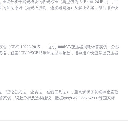
点分析千兆光模块的收光标准（典型值为-3dBm至-24dBm），并
常的常见原因（如光纤损耗、连接器问题）及解决方案，帮助用户快
/T 10228-2015），提供1000kVA变压器损耗计算实例，分步
，涵盖SCB10/SCB13等常见型号参数，指导用户快速掌握变压器
法（理论公式法、查表法、在线工具法），重点解析了黄铜棒密度取
计算案例、误差分析及选材建议，数据参考GB/T 4423-2007等国家标