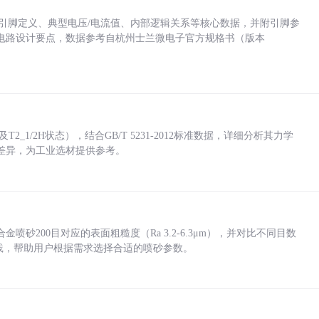
括各引脚定义、典型电压/电流值、内部逻辑关系等核心数据，并附引脚参
电路设计要点，数据参考自杭州士兰微电子官方规格书（版本
_1/2H状态），结合GB/T 5231-2012标准数据，详细分析其力学
差异，为工业选材提供参考。
砂200目对应的表面粗糙度（Ra 3.2-6.3μm），并对比不同目数
业实践，帮助用户根据需求选择合适的喷砂参数。