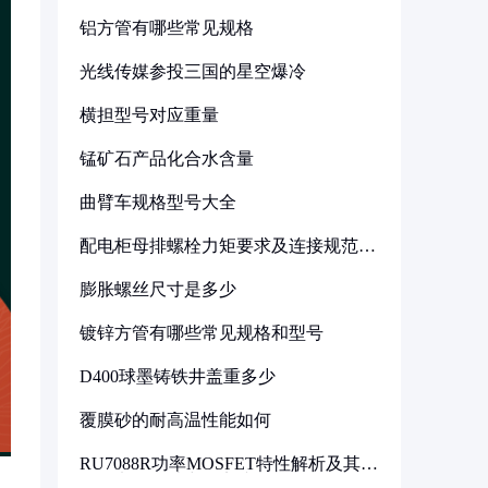
铝方管有哪些常见规格
光线传媒参投三国的星空爆冷
横担型号对应重量
锰矿石产品化合水含量
曲臂车规格型号大全
配电柜母排螺栓力矩要求及连接规范详
解
膨胀螺丝尺寸是多少
镀锌方管有哪些常见规格和型号
D400球墨铸铁井盖重多少
覆膜砂的耐高温性能如何
RU7088R功率MOSFET特性解析及其在
可调电源设计中的实践