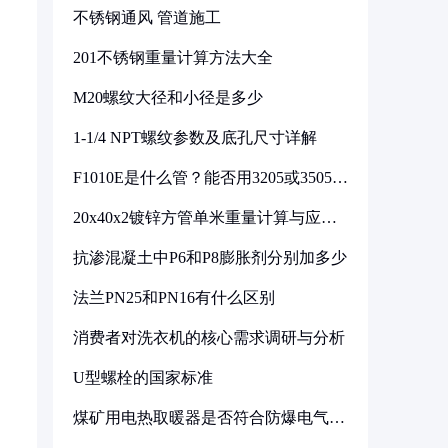
不锈钢通风 管道施工
201不锈钢重量计算方法大全
M20螺纹大径和小径是多少
1-1/4 NPT螺纹参数及底孔尺寸详解
F1010E是什么管？能否用3205或3505代
换
20x40x2镀锌方管单米重量计算与应用
分析
抗渗混凝土中P6和P8膨胀剂分别加多少
法兰PN25和PN16有什么区别
消费者对洗衣机的核心需求调研与分析
U型螺栓的国家标准
煤矿用电热取暖器是否符合防爆电气设
备标准