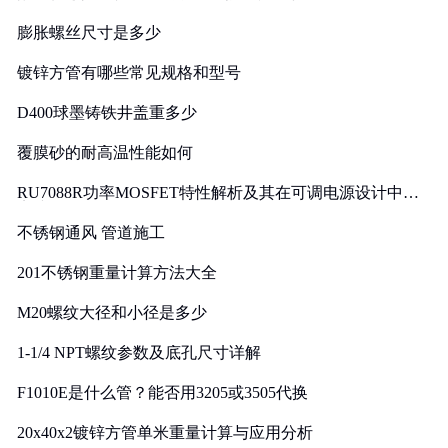
膨胀螺丝尺寸是多少
镀锌方管有哪些常见规格和型号
D400球墨铸铁井盖重多少
覆膜砂的耐高温性能如何
RU7088R功率MOSFET特性解析及其在可调电源设计中的
实践
不锈钢通风 管道施工
201不锈钢重量计算方法大全
M20螺纹大径和小径是多少
1-1/4 NPT螺纹参数及底孔尺寸详解
F1010E是什么管？能否用3205或3505代换
20x40x2镀锌方管单米重量计算与应用分析