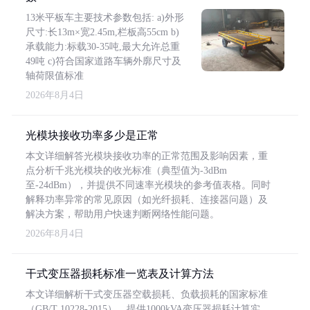
13米平板车主要技术参数包括: a)外形
尺寸:长13m×宽2.45m,栏板高55cm b)
承载能力:标载30-35吨,最大允许总重
49吨 c)符合国家道路车辆外廓尺寸及
轴荷限值标准
2026年8月4日
光模块接收功率多少是正常
本文详细解答光模块接收功率的正常范围及影响因素，重
点分析千兆光模块的收光标准（典型值为-3dBm
至-24dBm），并提供不同速率光模块的参考值表格。同时
解释功率异常的常见原因（如光纤损耗、连接器问题）及
解决方案，帮助用户快速判断网络性能问题。
2026年8月4日
干式变压器损耗标准一览表及计算方法
本文详细解析干式变压器空载损耗、负载损耗的国家标准
（GB/T 10228-2015），提供1000kVA变压器损耗计算实