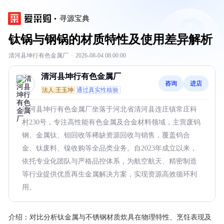
寻源宝典
钛锅与钢锅的材质特性及使用差异解析
清河县坤行有色金属厂
·
2026-08-04 08:00:00
清河县坤行有色金属厂
咨询
进店
法人:王玉坤
通过真实性核验
清河县坤行有色金属厂坐落于河北省清河县连庄镇常庄科
村230号，专注高性能有色金属及合金材料领域，主营废钨
钢、金属钛、钼回收等稀缺资源回收与销售，覆盖钨合
金、钛废料、镍收购等全品类业务。自2023年成立以来，
依托专业化团队与严格品控体系，为航空航天、精密制造
等行业提供优质再生金属解决方案，实现资源高效循环利
用。
介绍：
对比分析钛金属与不锈钢材质炊具在物理特性、烹饪表现及