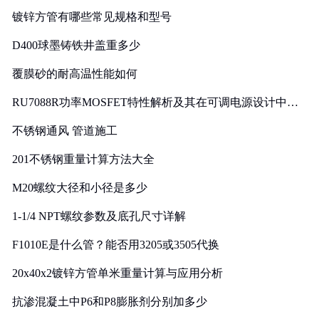
镀锌方管有哪些常见规格和型号
D400球墨铸铁井盖重多少
覆膜砂的耐高温性能如何
RU7088R功率MOSFET特性解析及其在可调电源设计中的
实践
不锈钢通风 管道施工
201不锈钢重量计算方法大全
M20螺纹大径和小径是多少
1-1/4 NPT螺纹参数及底孔尺寸详解
F1010E是什么管？能否用3205或3505代换
20x40x2镀锌方管单米重量计算与应用分析
抗渗混凝土中P6和P8膨胀剂分别加多少