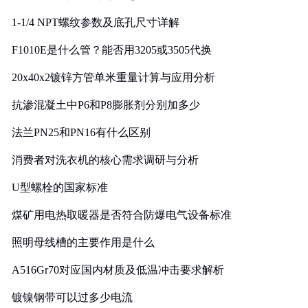
1-1/4 NPT螺纹参数及底孔尺寸详解
F1010E是什么管？能否用3205或3505代换
20x40x2镀锌方管单米重量计算与应用分析
抗渗混凝土中P6和P8膨胀剂分别加多少
法兰PN25和PN16有什么区别
消费者对洗衣机的核心需求调研与分析
U型螺栓的国家标准
煤矿用电热取暖器是否符合防爆电气设备标准
照明母线槽的主要作用是什么
A516Gr70对应国内材质及低温冲击要求解析
镀镍钢带可以过多少电流