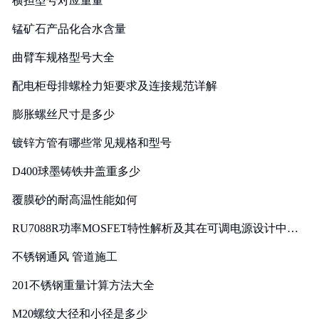
横担型号对应重量
锰矿石产品化合水含量
曲臂车规格型号大全
配电柜母排螺栓力矩要求及连接规范详解
膨胀螺丝尺寸是多少
镀锌方管有哪些常见规格和型号
D400球墨铸铁井盖重多少
覆膜砂的耐高温性能如何
RU7088R功率MOSFET特性解析及其在可调电源设计中的
实践
不锈钢通风 管道施工
201不锈钢重量计算方法大全
M20螺纹大径和小径是多少