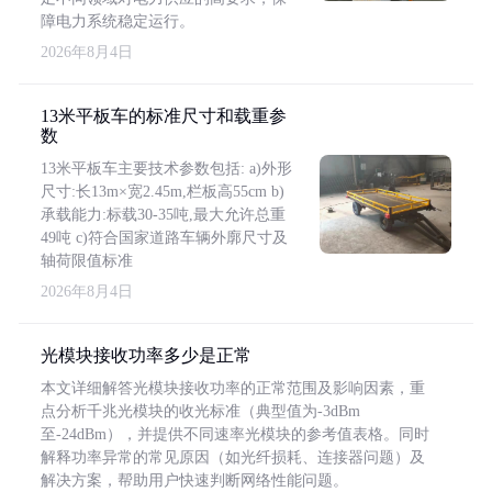
障电力系统稳定运行。
2026年8月4日
13米平板车的标准尺寸和载重参
数
13米平板车主要技术参数包括: a)外形
尺寸:长13m×宽2.45m,栏板高55cm b)
承载能力:标载30-35吨,最大允许总重
49吨 c)符合国家道路车辆外廓尺寸及
轴荷限值标准
2026年8月4日
光模块接收功率多少是正常
本文详细解答光模块接收功率的正常范围及影响因素，重
点分析千兆光模块的收光标准（典型值为-3dBm
至-24dBm），并提供不同速率光模块的参考值表格。同时
解释功率异常的常见原因（如光纤损耗、连接器问题）及
解决方案，帮助用户快速判断网络性能问题。