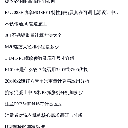
覆膜砂的耐高温性能如何
RU7088R功率MOSFET特性解析及其在可调电源设计中的
实践
不锈钢通风 管道施工
201不锈钢重量计算方法大全
M20螺纹大径和小径是多少
1-1/4 NPT螺纹参数及底孔尺寸详解
F1010E是什么管？能否用3205或3505代换
20x40x2镀锌方管单米重量计算与应用分析
抗渗混凝土中P6和P8膨胀剂分别加多少
法兰PN25和PN16有什么区别
消费者对洗衣机的核心需求调研与分析
U型螺栓的国家标准