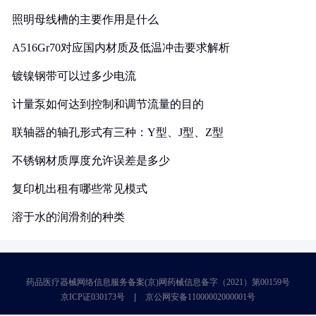
照明母线槽的主要作用是什么
A516Gr70对应国内材质及低温冲击要求解析
镀镍钢带可以过多少电流
计量泵如何达到控制和调节流量的目的
联轴器的轴孔形式有三种：Y型、J型、Z型
不锈钢材质厚度允许误差是多少
复印机出租有哪些常见模式
溶于水的润滑剂的种类
药品医疗器械网络信息服务备案(京)网药械信息备字（2021）第00159号
京ICP证030173号
京公网安备11000002000001号