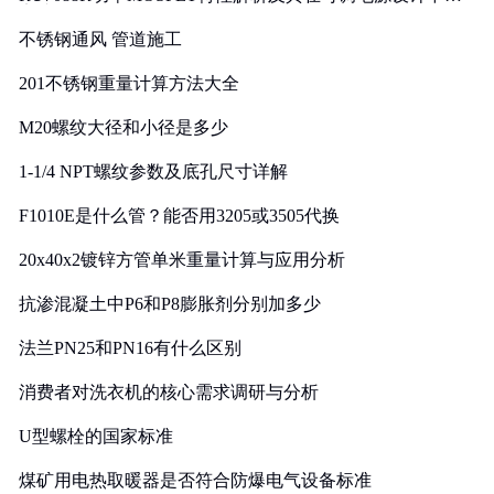
实践
不锈钢通风 管道施工
201不锈钢重量计算方法大全
M20螺纹大径和小径是多少
1-1/4 NPT螺纹参数及底孔尺寸详解
F1010E是什么管？能否用3205或3505代换
20x40x2镀锌方管单米重量计算与应用分析
抗渗混凝土中P6和P8膨胀剂分别加多少
法兰PN25和PN16有什么区别
消费者对洗衣机的核心需求调研与分析
U型螺栓的国家标准
煤矿用电热取暖器是否符合防爆电气设备标准