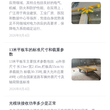
应用领域。其特点包括良好的电气、
机械、防火和防护性能。在应用上，
广泛用于商业建筑、工业厂房、医院
和数据中心等场所，凭借自身优势满
足不同领域对电力供应的高要求，保
障电力系统稳定运行。
2026年8月4日
13米平板车的标准尺寸和载重参
数
13米平板车主要技术参数包括: a)外形
尺寸:长13m×宽2.45m,栏板高55cm b)
承载能力:标载30-35吨,最大允许总重
49吨 c)符合国家道路车辆外廓尺寸及
轴荷限值标准
2026年8月4日
光模块接收功率多少是正常