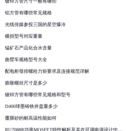
镀锌方管尺寸一般有哪些
铝方管有哪些常见规格
光线传媒参投三国的星空爆冷
横担型号对应重量
锰矿石产品化合水含量
曲臂车规格型号大全
配电柜母排螺栓力矩要求及连接规范详解
膨胀螺丝尺寸是多少
镀锌方管有哪些常见规格和型号
D400球墨铸铁井盖重多少
覆膜砂的耐高温性能如何
RU7088R功率MOSFET特性解析及其在可调电源设计中的