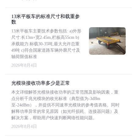
13米平板车的标准尺寸和载重参
数
13米平板车主要技术参数包括: a)外形
尺寸:长13m×宽2.45m,栏板高55cm b)
承载能力:标载30-35吨,最大允许总重
49吨 c)符合国家道路车辆外廓尺寸及
轴荷限值标准
2026年8月4日
光模块接收功率多少是正常
本文详细解答光模块接收功率的正常范围及影响因素，重
点分析千兆光模块的收光标准（典型值为-3dBm
至-24dBm），并提供不同速率光模块的参考值表格。同时
解释功率异常的常见原因（如光纤损耗、连接器问题）及
解决方案，帮助用户快速判断网络性能问题。
2026年8月4日