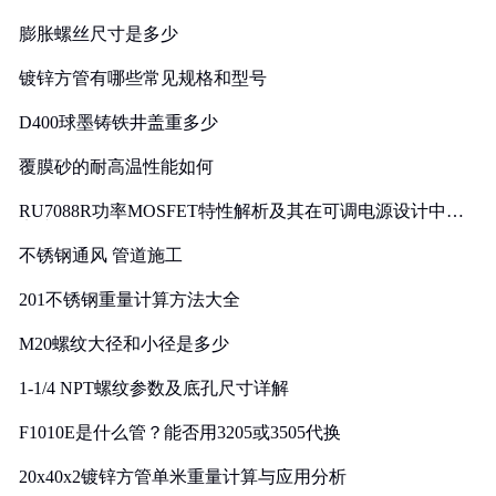
膨胀螺丝尺寸是多少
镀锌方管有哪些常见规格和型号
D400球墨铸铁井盖重多少
覆膜砂的耐高温性能如何
RU7088R功率MOSFET特性解析及其在可调电源设计中的
实践
不锈钢通风 管道施工
201不锈钢重量计算方法大全
M20螺纹大径和小径是多少
1-1/4 NPT螺纹参数及底孔尺寸详解
F1010E是什么管？能否用3205或3505代换
20x40x2镀锌方管单米重量计算与应用分析