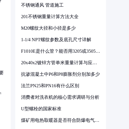
备
不锈钢通风 管道施工
201不锈钢重量计算方法大全
M20螺纹大径和小径是多少
1-1/4 NPT螺纹参数及底孔尺寸详解
F1010E是什么管？能否用3205或3505代
换
20x40x2镀锌方管单米重量计算与应用
分析
要
抗渗混凝土中P6和P8膨胀剂分别加多少
法兰PN25和PN16有什么区别
件
消费者对洗衣机的核心需求调研与分析
U型螺栓的国家标准
煤矿用电热取暖器是否符合防爆电气设
备标准