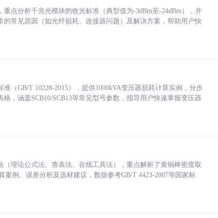
点分析千兆光模块的收光标准（典型值为-3dBm至-24dBm），并
常的常见原因（如光纤损耗、连接器问题）及解决方案，帮助用户快
/T 10228-2015），提供1000kVA变压器损耗计算实例，分步
，涵盖SCB10/SCB13等常见型号参数，指导用户快速掌握变压器
法（理论公式法、查表法、在线工具法），重点解析了黄铜棒密度取
计算案例、误差分析及选材建议，数据参考GB/T 4423-2007等国家标