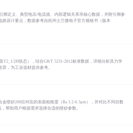
括各引脚定义、典型电压/电流值、内部逻辑关系等核心数据，并附引脚参
电路设计要点，数据参考自杭州士兰微电子官方规格书（版本
_1/2H状态），结合GB/T 5231-2012标准数据，详细分析其力学
差异，为工业选材提供参考。
砂200目对应的表面粗糙度（Ra 3.2-6.3μm），并对比不同目数
业实践，帮助用户根据需求选择合适的喷砂参数。