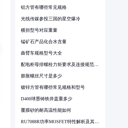
铝方管有哪些常见规格
光线传媒参投三国的星空爆冷
横担型号对应重量
锰矿石产品化合水含量
曲臂车规格型号大全
配电柜母排螺栓力矩要求及连接规范详
解
膨胀螺丝尺寸是多少
镀锌方管有哪些常见规格和型号
D400球墨铸铁井盖重多少
覆膜砂的耐高温性能如何
RU7088R功率MOSFET特性解析及其在
可调电源设计中的实践