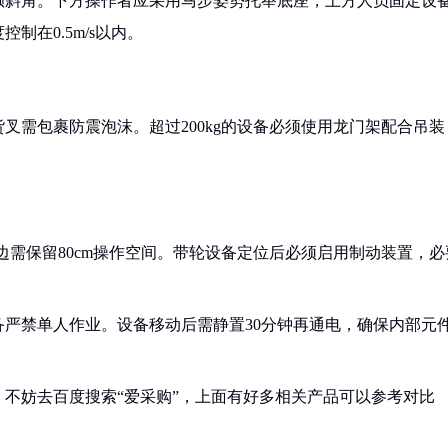
倾斜角。下方操作者应采用马步姿势托举底座，上方人员固定设
在0.5m/s以内。
叉需包裹防震泡沫。超过200kg的设备必须使用龙门架配合吊装
周边需保留80cm操作空间。带轮设备定位后必须启用制动装置，必
设备严禁单人作业。设备移动后需静置30分钟再通电，确保内部元
不妨去百度搜索“爱采购”，上面有好多相关产品可以参考对比