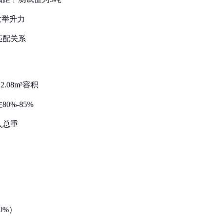
大举升力
匹配关系
.08m³容积
0%-85%
入总重
0%）