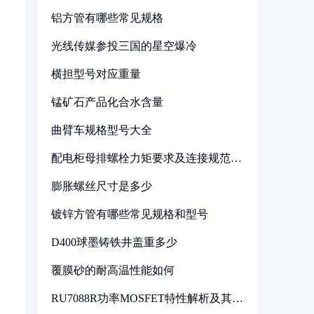
铝方管有哪些常见规格
光线传媒参投三国的星空爆冷
横担型号对应重量
锰矿石产品化合水含量
曲臂车规格型号大全
配电柜母排螺栓力矩要求及连接规范详
解
膨胀螺丝尺寸是多少
镀锌方管有哪些常见规格和型号
D400球墨铸铁井盖重多少
覆膜砂的耐高温性能如何
RU7088R功率MOSFET特性解析及其在
可调电源设计中的实践