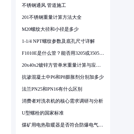
不锈钢通风 管道施工
201不锈钢重量计算方法大全
M20螺纹大径和小径是多少
1-1/4 NPT螺纹参数及底孔尺寸详解
F1010E是什么管？能否用3205或3505代
换
20x40x2镀锌方管单米重量计算与应用
分析
抗渗混凝土中P6和P8膨胀剂分别加多少
法兰PN25和PN16有什么区别
消费者对洗衣机的核心需求调研与分析
U型螺栓的国家标准
煤矿用电热取暖器是否符合防爆电气设
备标准