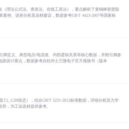
法（理论公式法、查表法、在线工具法），重点解析了黄铜棒密度取
计算案例、误差分析及选材建议，数据参考GB/T 4423-2007等国家标
括各引脚定义、典型电压/电流值、内部逻辑关系等核心数据，并附引脚参
电路设计要点，数据参考自杭州士兰微电子官方规格书（版本
_1/2H状态），结合GB/T 5231-2012标准数据，详细分析其力学
差异，为工业选材提供参考。