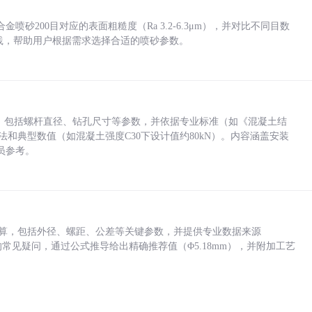
砂200目对应的表面粗糙度（Ra 3.2-6.3μm），并对比不同目数
业实践，帮助用户根据需求选择合适的喷砂参数。
力，包括螺杆直径、钻孔尺寸等参数，并依据专业标准（如《混凝土结
方法和典型数值（如混凝土强度C30下设计值约80kN）。内容涵盖安装
员参考。
底孔计算，包括外径、螺距、公差等关键参数，并提供专业数据来源
孔尺寸的常见疑问，通过公式推导给出精确推荐值（Φ5.18mm），并附加工艺