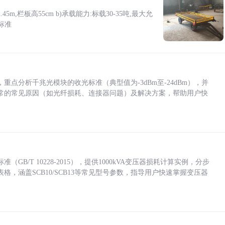
5m,栏板高55cm b)承载能力:标载30-35吨,最大允
标准
点分析千兆光模块的收光标准（典型值为-3dBm至-24dBm），并
常的常见原因（如光纤损耗、连接器问题）及解决方案，帮助用户快
/T 10228-2015），提供1000kVA变压器损耗计算实例，分步
，涵盖SCB10/SCB13等常见型号参数，指导用户快速掌握变压器