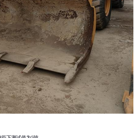
轴距下测试值为5吨