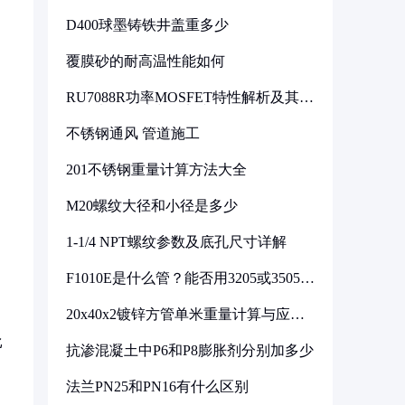
D400球墨铸铁井盖重多少
覆膜砂的耐高温性能如何
RU7088R功率MOSFET特性解析及其在
可调电源设计中的实践
不锈钢通风 管道施工
201不锈钢重量计算方法大全
M20螺纹大径和小径是多少
1-1/4 NPT螺纹参数及底孔尺寸详解
F1010E是什么管？能否用3205或3505代
换
20x40x2镀锌方管单米重量计算与应用
分析
比
抗渗混凝土中P6和P8膨胀剂分别加多少
法兰PN25和PN16有什么区别