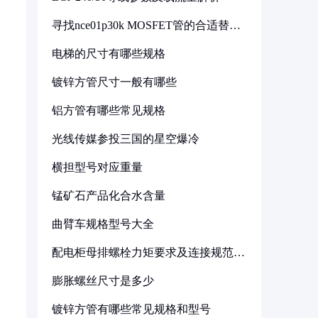
寻找nce01p30k MOSFET管的合适替代
型号
电梯的尺寸有哪些规格
镀锌方管尺寸一般有哪些
铝方管有哪些常见规格
光线传媒参投三国的星空爆冷
横担型号对应重量
锰矿石产品化合水含量
曲臂车规格型号大全
配电柜母排螺栓力矩要求及连接规范详
解
膨胀螺丝尺寸是多少
镀锌方管有哪些常见规格和型号