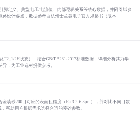
括各引脚定义、典型电压/电流值、内部逻辑关系等核心数据，并附引脚参
电路设计要点，数据参考自杭州士兰微电子官方规格书（版本
_1/2H状态），结合GB/T 5231-2012标准数据，详细分析其力学
差异，为工业选材提供参考。
砂200目对应的表面粗糙度（Ra 3.2-6.3μm），并对比不同目数
业实践，帮助用户根据需求选择合适的喷砂参数。