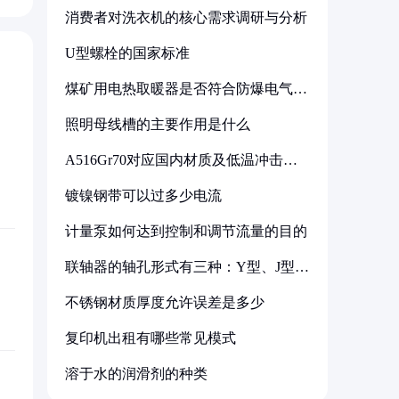
消费者对洗衣机的核心需求调研与分析
U型螺栓的国家标准
煤矿用电热取暖器是否符合防爆电气设
备标准
照明母线槽的主要作用是什么
A516Gr70对应国内材质及低温冲击要
求解析
镀镍钢带可以过多少电流
计量泵如何达到控制和调节流量的目的
联轴器的轴孔形式有三种：Y型、J型、
Z型
不锈钢材质厚度允许误差是多少
复印机出租有哪些常见模式
溶于水的润滑剂的种类