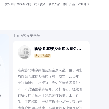
爱采购首页
我要采购
我有货源
会员产品
推广产品
注册开店
本文内容贡献来源：
隆尧县北楼乡南楼蓝鯨金属
制品厂
法人:冯跃磊
保
隆尧县北楼乡南楼蓝鯨金属制品厂位于河北
省隆尧县北楼乡南楼后村，成立于2015年，
专注钢排钉、水泥钉、卷钉等建筑紧固件生
产，产品涵盖装饰装修、光杆卷钉、螺纹卷
提
钉等，广泛应用于建筑装饰领域。工厂直
供，工艺精良，严格遵循行业标准，致力于
为客户提供高精度、高强度的专业紧固解决