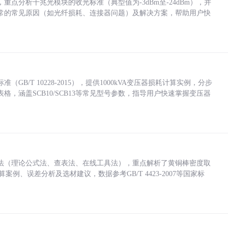
点分析千兆光模块的收光标准（典型值为-3dBm至-24dBm），并
常的常见原因（如光纤损耗、连接器问题）及解决方案，帮助用户快
/T 10228-2015），提供1000kVA变压器损耗计算实例，分步
，涵盖SCB10/SCB13等常见型号参数，指导用户快速掌握变压器
法（理论公式法、查表法、在线工具法），重点解析了黄铜棒密度取
计算案例、误差分析及选材建议，数据参考GB/T 4423-2007等国家标