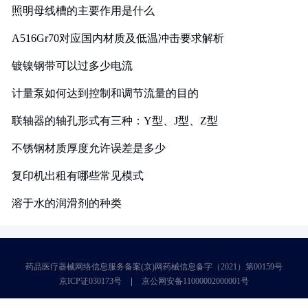
照明母线槽的主要作用是什么
A516Gr70对应国内材质及低温冲击要求解析
镀镍钢带可以过多少电流
计量泵如何达到控制和调节流量的目的
联轴器的轴孔形式有三种：Y型、J型、Z型
不锈钢材质厚度允许误差是多少
复印机出租有哪些常见模式
溶于水的润滑剂的种类
药品医疗器械网络信息服务备案(京)网药械信息备字（2021）第00159号
京ICP证030173号
京公网安备11000002000001号