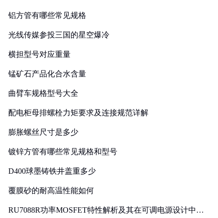
铝方管有哪些常见规格
光线传媒参投三国的星空爆冷
横担型号对应重量
锰矿石产品化合水含量
曲臂车规格型号大全
配电柜母排螺栓力矩要求及连接规范详解
膨胀螺丝尺寸是多少
镀锌方管有哪些常见规格和型号
D400球墨铸铁井盖重多少
覆膜砂的耐高温性能如何
RU7088R功率MOSFET特性解析及其在可调电源设计中的
实践