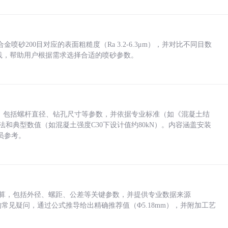
砂200目对应的表面粗糙度（Ra 3.2-6.3μm），并对比不同目数
业实践，帮助用户根据需求选择合适的喷砂参数。
力，包括螺杆直径、钻孔尺寸等参数，并依据专业标准（如《混凝土结
方法和典型数值（如混凝土强度C30下设计值约80kN）。内容涵盖安装
员参考。
底孔计算，包括外径、螺距、公差等关键参数，并提供专业数据来源
孔尺寸的常见疑问，通过公式推导给出精确推荐值（Φ5.18mm），并附加工艺