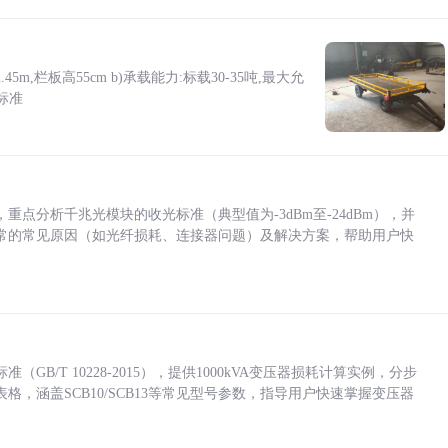
5m,栏板高55cm b)承载能力:标载30-35吨,最大允
标准
点分析千兆光模块的收光标准（典型值为-3dBm至-24dBm），并
常的常见原因（如光纤损耗、连接器问题）及解决方案，帮助用户快
/T 10228-2015），提供1000kVA变压器损耗计算实例，分步
，涵盖SCB10/SCB13等常见型号参数，指导用户快速掌握变压器