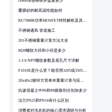
D400球墨铸铁井盖重多少
覆膜砂的耐高温性能如何
RU7088R功率MOSFET特性解析及其在
可调电源设计中的实践
不锈钢通风 管道施工
201不锈钢重量计算方法大全
M20螺纹大径和小径是多少
1-1/4 NPT螺纹参数及底孔尺寸详解
F1010E是什么管？能否用3205或3505代
换
20x40x2镀锌方管单米重量计算与应用
分析
抗渗混凝土中P6和P8膨胀剂分别加多少
法兰PN25和PN16有什么区别
消费者对洗衣机的核心需求调研与分析