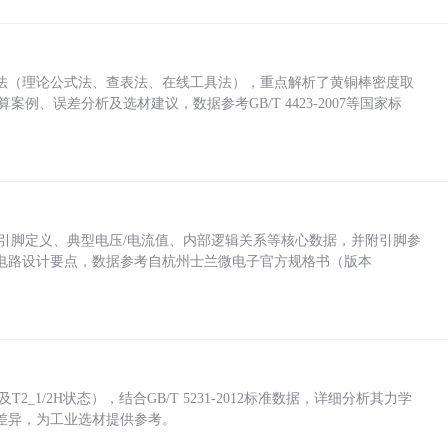
法（理论公式法、查表法、在线工具法），重点解析了黄铜棒密度取
计算案例、误差分析及选材建议，数据参考GB/T 4423-2007等国家标
括各引脚定义、典型电压/电流值、内部逻辑关系等核心数据，并附引脚参
电路设计要点，数据参考自杭州士兰微电子官方规格书（版本
_1/2H状态），结合GB/T 5231-2012标准数据，详细分析其力学
差异，为工业选材提供参考。