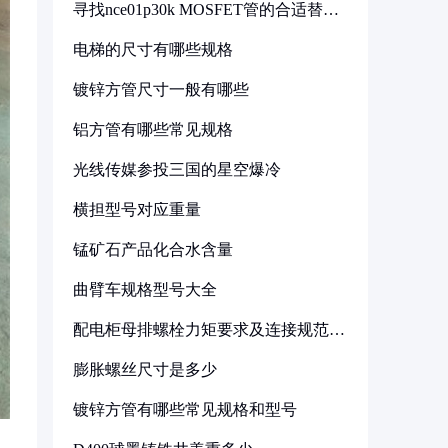
寻找nce01p30k MOSFET管的合适替代
型号
电梯的尺寸有哪些规格
镀锌方管尺寸一般有哪些
铝方管有哪些常见规格
光线传媒参投三国的星空爆冷
横担型号对应重量
锰矿石产品化合水含量
曲臂车规格型号大全
配电柜母排螺栓力矩要求及连接规范详
解
膨胀螺丝尺寸是多少
镀锌方管有哪些常见规格和型号