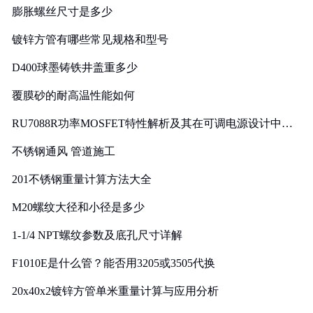
膨胀螺丝尺寸是多少
镀锌方管有哪些常见规格和型号
D400球墨铸铁井盖重多少
覆膜砂的耐高温性能如何
RU7088R功率MOSFET特性解析及其在可调电源设计中的
实践
不锈钢通风 管道施工
201不锈钢重量计算方法大全
M20螺纹大径和小径是多少
1-1/4 NPT螺纹参数及底孔尺寸详解
F1010E是什么管？能否用3205或3505代换
20x40x2镀锌方管单米重量计算与应用分析