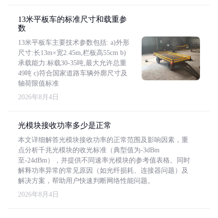
13米平板车的标准尺寸和载重参
数
13米平板车主要技术参数包括: a)外形
尺寸:长13m×宽2.45m,栏板高55cm b)
承载能力:标载30-35吨,最大允许总重
49吨 c)符合国家道路车辆外廓尺寸及
轴荷限值标准
2026年8月4日
光模块接收功率多少是正常
本文详细解答光模块接收功率的正常范围及影响因素，重
点分析千兆光模块的收光标准（典型值为-3dBm
至-24dBm），并提供不同速率光模块的参考值表格。同时
解释功率异常的常见原因（如光纤损耗、连接器问题）及
解决方案，帮助用户快速判断网络性能问题。
2026年8月4日