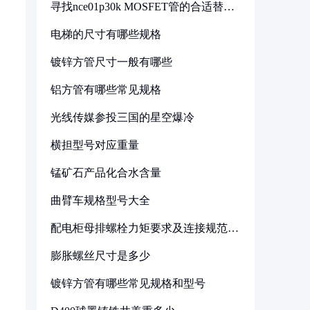
寻找nce01p30k MOSFET管的合适替代
型号
电梯的尺寸有哪些规格
镀锌方管尺寸一般有哪些
铝方管有哪些常见规格
光线传媒参投三国的星空爆冷
横担型号对应重量
锰矿石产品化合水含量
曲臂车规格型号大全
配电柜母排螺栓力矩要求及连接规范详
解
膨胀螺丝尺寸是多少
镀锌方管有哪些常见规格和型号