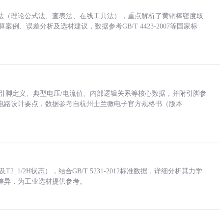
法（理论公式法、查表法、在线工具法），重点解析了黄铜棒密度取
计算案例、误差分析及选材建议，数据参考GB/T 4423-2007等国家标
括各引脚定义、典型电压/电流值、内部逻辑关系等核心数据，并附引脚参
电路设计要点，数据参考自杭州士兰微电子官方规格书（版本
_1/2H状态），结合GB/T 5231-2012标准数据，详细分析其力学
差异，为工业选材提供参考。