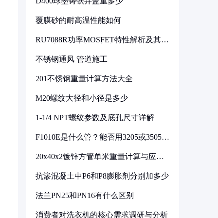
D400球墨铸铁井盖重多少
覆膜砂的耐高温性能如何
RU7088R功率MOSFET特性解析及其在
可调电源设计中的实践
不锈钢通风 管道施工
201不锈钢重量计算方法大全
M20螺纹大径和小径是多少
1-1/4 NPT螺纹参数及底孔尺寸详解
F1010E是什么管？能否用3205或3505代
换
20x40x2镀锌方管单米重量计算与应用
分析
抗渗混凝土中P6和P8膨胀剂分别加多少
法兰PN25和PN16有什么区别
消费者对洗衣机的核心需求调研与分析