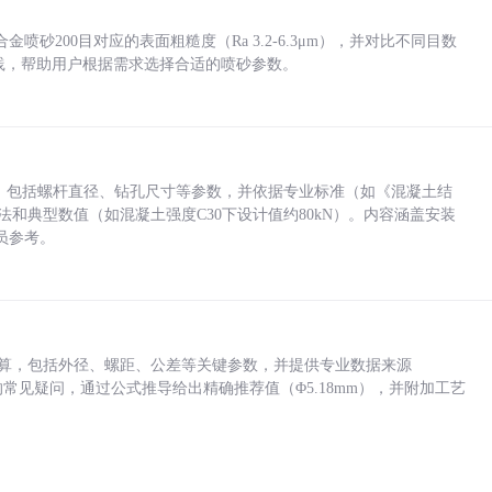
砂200目对应的表面粗糙度（Ra 3.2-6.3μm），并对比不同目数
业实践，帮助用户根据需求选择合适的喷砂参数。
力，包括螺杆直径、钻孔尺寸等参数，并依据专业标准（如《混凝土结
方法和典型数值（如混凝土强度C30下设计值约80kN）。内容涵盖安装
员参考。
底孔计算，包括外径、螺距、公差等关键参数，并提供专业数据来源
孔尺寸的常见疑问，通过公式推导给出精确推荐值（Φ5.18mm），并附加工艺