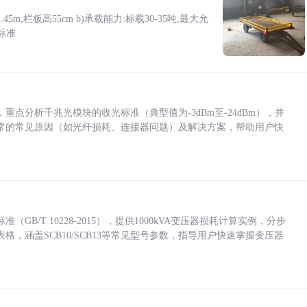
5m,栏板高55cm b)承载能力:标载30-35吨,最大允
标准
点分析千兆光模块的收光标准（典型值为-3dBm至-24dBm），并
常的常见原因（如光纤损耗、连接器问题）及解决方案，帮助用户快
/T 10228-2015），提供1000kVA变压器损耗计算实例，分步
，涵盖SCB10/SCB13等常见型号参数，指导用户快速掌握变压器