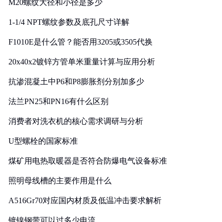
M20螺纹大径和小径是多少
1-1/4 NPT螺纹参数及底孔尺寸详解
F1010E是什么管？能否用3205或3505代换
20x40x2镀锌方管单米重量计算与应用分析
抗渗混凝土中P6和P8膨胀剂分别加多少
法兰PN25和PN16有什么区别
消费者对洗衣机的核心需求调研与分析
U型螺栓的国家标准
煤矿用电热取暖器是否符合防爆电气设备标准
照明母线槽的主要作用是什么
A516Gr70对应国内材质及低温冲击要求解析
镀镍钢带可以过多少电流