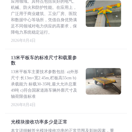
应用领域。其特点包括良好的电气、
机械、防火和防护性能。在应用上，
广泛用于商业建筑、工业厂房、医院
和数据中心等场所，凭借自身优势满
足不同领域对电力供应的高要求，保
障电力系统稳定运行。
2026年8月4日
13米平板车的标准尺寸和载重参
数
13米平板车主要技术参数包括: a)外形
尺寸:长13m×宽2.45m,栏板高55cm b)
承载能力:标载30-35吨,最大允许总重
49吨 c)符合国家道路车辆外廓尺寸及
轴荷限值标准
2026年8月4日
光模块接收功率多少是正常
本文详细解答光模块接收功率的正常范围及影响因素，重