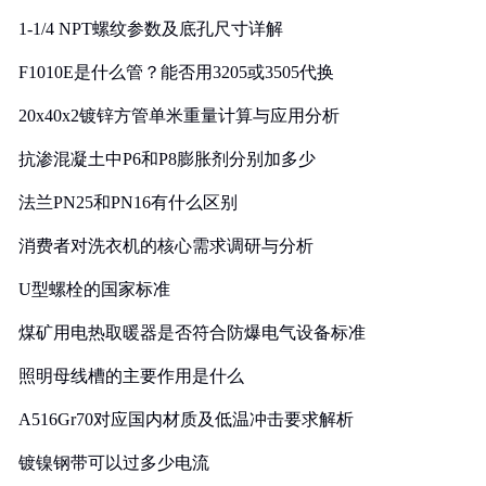
1-1/4 NPT螺纹参数及底孔尺寸详解
F1010E是什么管？能否用3205或3505代换
20x40x2镀锌方管单米重量计算与应用分析
抗渗混凝土中P6和P8膨胀剂分别加多少
法兰PN25和PN16有什么区别
消费者对洗衣机的核心需求调研与分析
U型螺栓的国家标准
煤矿用电热取暖器是否符合防爆电气设备标准
照明母线槽的主要作用是什么
A516Gr70对应国内材质及低温冲击要求解析
镀镍钢带可以过多少电流