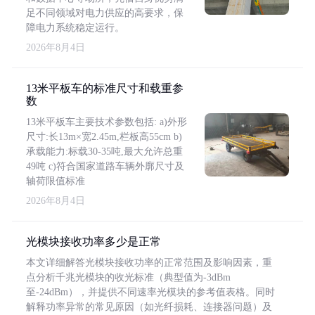
足不同领域对电力供应的高要求，保
障电力系统稳定运行。
2026年8月4日
13米平板车的标准尺寸和载重参
数
13米平板车主要技术参数包括: a)外形
尺寸:长13m×宽2.45m,栏板高55cm b)
承载能力:标载30-35吨,最大允许总重
49吨 c)符合国家道路车辆外廓尺寸及
轴荷限值标准
2026年8月4日
光模块接收功率多少是正常
本文详细解答光模块接收功率的正常范围及影响因素，重
点分析千兆光模块的收光标准（典型值为-3dBm
至-24dBm），并提供不同速率光模块的参考值表格。同时
解释功率异常的常见原因（如光纤损耗、连接器问题）及