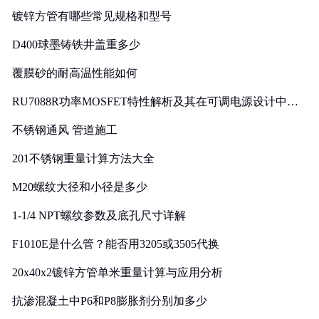
镀锌方管有哪些常见规格和型号
D400球墨铸铁井盖重多少
覆膜砂的耐高温性能如何
RU7088R功率MOSFET特性解析及其在可调电源设计中的
实践
不锈钢通风 管道施工
201不锈钢重量计算方法大全
M20螺纹大径和小径是多少
1-1/4 NPT螺纹参数及底孔尺寸详解
F1010E是什么管？能否用3205或3505代换
20x40x2镀锌方管单米重量计算与应用分析
抗渗混凝土中P6和P8膨胀剂分别加多少