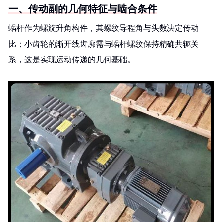
一、传动副的几何特征与啮合条件
蜗杆作为螺旋升角构件，其螺纹导程角与头数决定传动
比；小齿轮的渐开线齿廓需与蜗杆螺纹保持精确共轭关
系，这是实现运动传递的几何基础。