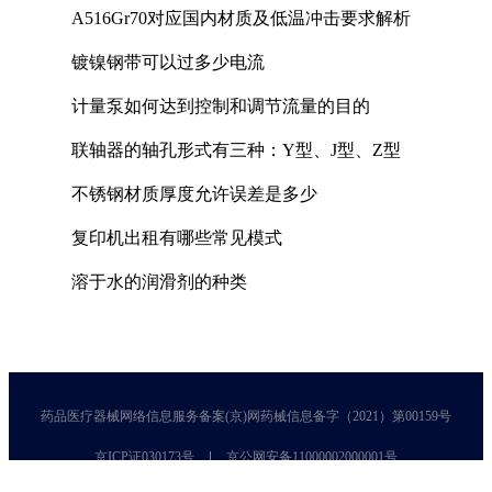
A516Gr70对应国内材质及低温冲击要求解析
镀镍钢带可以过多少电流
计量泵如何达到控制和调节流量的目的
联轴器的轴孔形式有三种：Y型、J型、Z型
不锈钢材质厚度允许误差是多少
复印机出租有哪些常见模式
溶于水的润滑剂的种类
药品医疗器械网络信息服务备案(京)网药械信息备字（2021）第00159号
京ICP证030173号
京公网安备11000002000001号