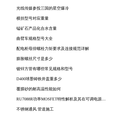
光线传媒参投三国的星空爆冷
横担型号对应重量
锰矿石产品化合水含量
曲臂车规格型号大全
配电柜母排螺栓力矩要求及连接规范详解
膨胀螺丝尺寸是多少
镀锌方管有哪些常见规格和型号
D400球墨铸铁井盖重多少
覆膜砂的耐高温性能如何
RU7088R功率MOSFET特性解析及其在可调电源设
计中的实践
不锈钢通风 管道施工