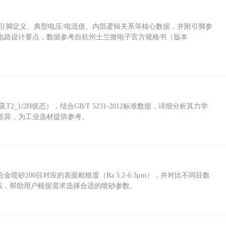
括各引脚定义、典型电压/电流值、内部逻辑关系等核心数据，并附引脚参
电路设计要点，数据参考自杭州士兰微电子官方规格书（版本
_1/2H状态），结合GB/T 5231-2012标准数据，详细分析其力学
差异，为工业选材提供参考。
砂200目对应的表面粗糙度（Ra 3.2-6.3μm），并对比不同目数
业实践，帮助用户根据需求选择合适的喷砂参数。