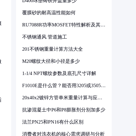
D400球墨铸铁井盖重多少
覆膜砂的耐高温性能如何
壤
RU7088R功率MOSFET特性解析及其在
可调电源设计中的实践
不锈钢通风 管道施工
201不锈钢重量计算方法大全
M20螺纹大径和小径是多少
微
1-1/4 NPT螺纹参数及底孔尺寸详解
F1010E是什么管？能否用3205或3505代
换
20x40x2镀锌方管单米重量计算与应用
适
分析
抗渗混凝土中P6和P8膨胀剂分别加多少
法兰PN25和PN16有什么区别
消费者对洗衣机的核心需求调研与分析