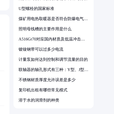
U型螺栓的国家标准
煤矿用电热取暖器是否符合防爆电气设
备标准
照明母线槽的主要作用是什么
A516Gr70对应国内材质及低温冲击要
求解析
镀镍钢带可以过多少电流
计量泵如何达到控制和调节流量的目的
联轴器的轴孔形式有三种：Y型、J型、
Z型
不锈钢材质厚度允许误差是多少
复印机出租有哪些常见模式
溶于水的润滑剂的种类