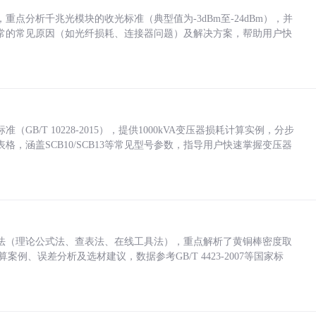
点分析千兆光模块的收光标准（典型值为-3dBm至-24dBm），并
常的常见原因（如光纤损耗、连接器问题）及解决方案，帮助用户快
/T 10228-2015），提供1000kVA变压器损耗计算实例，分步
，涵盖SCB10/SCB13等常见型号参数，指导用户快速掌握变压器
法（理论公式法、查表法、在线工具法），重点解析了黄铜棒密度取
计算案例、误差分析及选材建议，数据参考GB/T 4423-2007等国家标